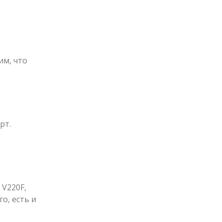
им, что
рт.
V220F,
о, есть и