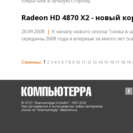
собратьев в лучшую сторону.
Radeon HD 4870 X2 - новый к
26.09.2008
|
К началу нового сезона "снова в
середины 2008 года и впервые за много лет (ка
1
2
3
4
5
6
7
8
9
10
11
12
13
14
15
16
17
18
19
Страницы:
© ООО "Компьютерра-Онлайн", 1997-2026
При цитировании и использовании любых материалов
ссылка на "Компьютерру" обязательна.