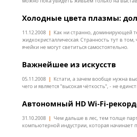
можно пока увидеть живьём только на выстав
Холодные цвета плазмы: до
11.12.2008
|
Как ни странно, доминирующей те
жидкокристаллическая. Странность тут в том,
ячейки не могут светиться самостоятельно.
Важнейшее из искусств
05.11.2008
|
Кстати, а зачем вообще нужна вы
чего и является "высокая чёткость", - не единс
Автономный HD Wi-Fi-рекорд
31.10.2008
|
Чем дальше в лес, тем толще пар
компьютерной индустрии, которая начинает п