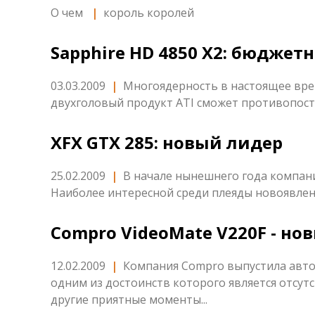
О чем
|
король королей
Sapphire HD 4850 X2: бюдже
03.03.2009
|
Многоядерность в настоящее вре
двухголовый продукт ATI сможет противопост
XFX GTX 285: новый лидер
25.02.2009
|
В начале нынешнего года компани
Наиболее интересной среди плеяды новоявленн
Compro VideoMate V220F - н
12.02.2009
|
Компания Compro выпустила авто
одним из достоинств которого является отсут
другие приятные моменты...