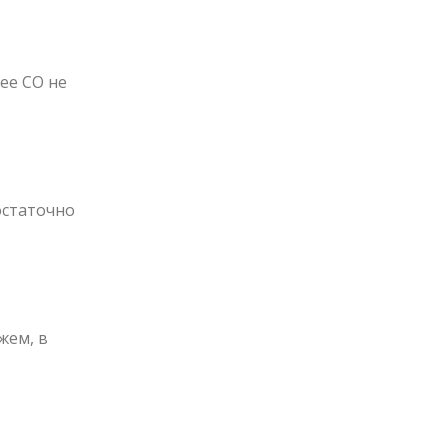
ее СО не
остаточно
жем, в