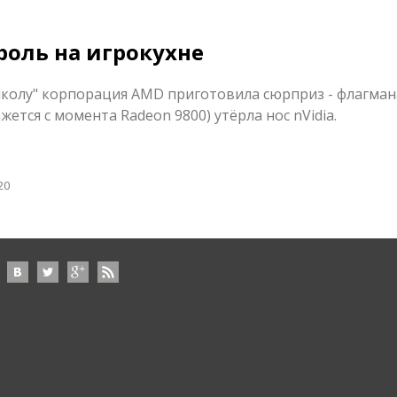
ороль на игрокухне
 школу" корпорация AMD приготовила сюрприз - флагман
жется с момента Radeon 9800) утёрла нос nVidia.
20