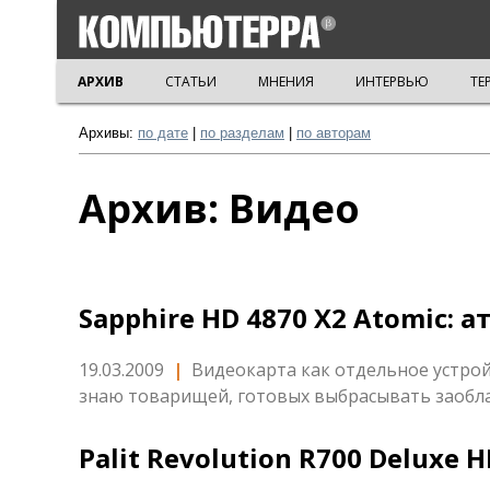
АРХИВ
СТАТЬИ
МНЕНИЯ
ИНТЕРВЬЮ
ТЕ
Архивы:
по дате
|
по разделам
|
по авторам
Архив: Видео
Sapphire HD 4870 X2 Atomic:
19.03.2009
|
Видеокарта как отдельное устрой
знаю товарищей, готовых выбрасывать заобла
Palit Revolution R700 Deluxe 