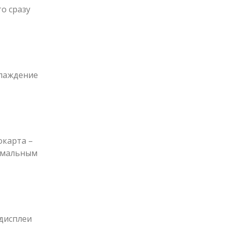
о сразу
хлаждение
окарта –
тимальным
дисплеи