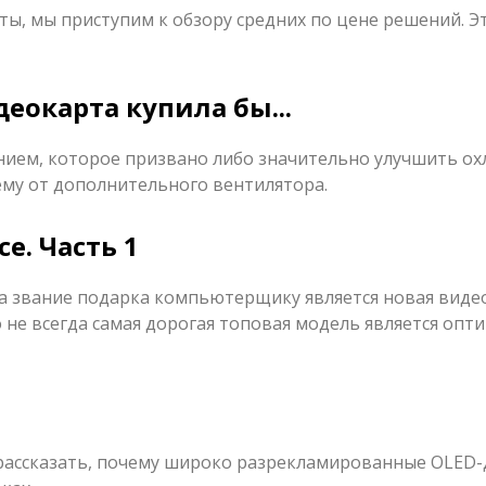
, мы приступим к обзору средних по цене решений. Эт
деокарта купила бы...
нием, которое призвано либо значительно улучшить о
ему от дополнительного вентилятора.
e. Часть 1
а звание подарка компьютерщику является новая виде
о не всегда самая дорогая топовая модель является оп
 рассказать, почему широко разрекламированные OLED-