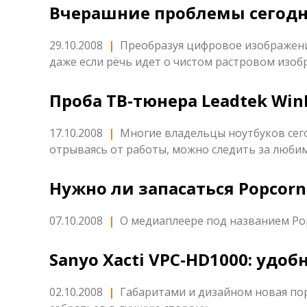
Вчерашние проблемы сегод
29.10.2008
|
Преобразуя цифровое изображени
даже если рёчь идет о чистом растровом изоб
Проба ТВ-тюнера Leadtek WinF
17.10.2008
|
Многие владельцы ноутбуков сего
отрываясь от работы, можно следить за любим
Нужно ли запасаться Popcorn
07.10.2008
|
О медиаплеере под названием Pop
Sanyo Xacti VPC-HD1000: удоб
02.10.2008
|
Габаритами и дизайном новая пор