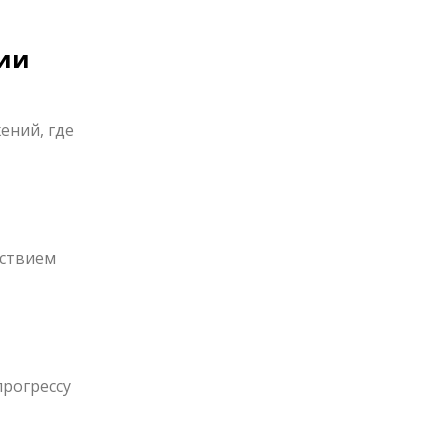
гии
ений, где
дствием
прогрессу