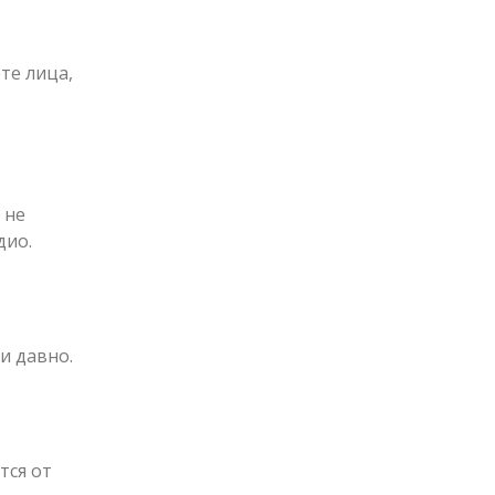
те лица,
 не
дио.
и давно.
тся от