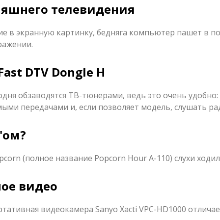
няшнего телевидения
е в экранную картинку, бедняга компьютер пашет в по
ражении.
ast DTV Dongle H
дня обзаводятся ТВ-тюнерами, ведь это очень удобно:
ыми передачами и, если позволяет модель, слушать ра
'ом?
corn (полное название Popcorn Hour A-110) слухи ходил
ное видео
тативная видеокамера Sanyo Xacti VPC-HD1000 отличае