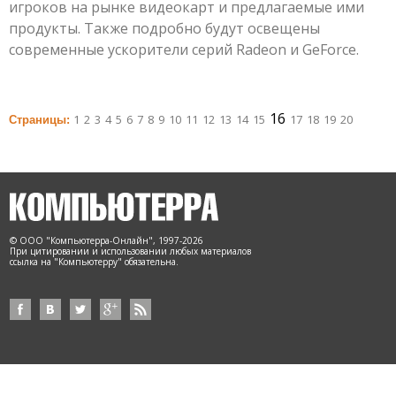
игроков на рынке видеокарт и предлагаемые ими
продукты. Также подробно будут освещены
современные ускорители серий Radeon и GeForce.
16
1
2
3
4
5
6
7
8
9
10
11
12
13
14
15
17
18
19
20
Страницы:
© ООО "Компьютерра-Онлайн", 1997-2026
При цитировании и использовании любых материалов
ссылка на "Компьютерру" обязательна.