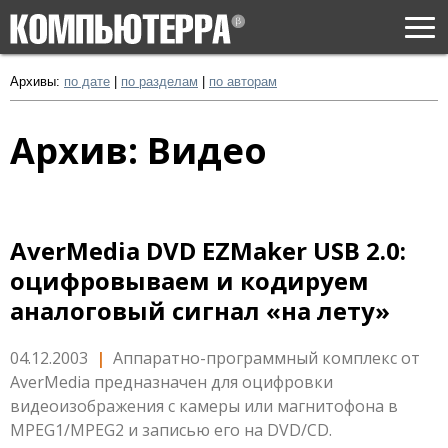
Togg
navi
Архивы:
по дате
|
по разделам
|
по авторам
Архив: Видео
AverMedia DVD EZMaker USB 2.0:
оцифровываем и кодируем
аналоговый сигнал «на лету»
04.12.2003
|
Аппаратно-программный комплекс от
AverMedia предназначен для оцифровки
видеоизображения с камеры или магнитофона в
MPEG1/MPEG2 и записью его на DVD/CD.