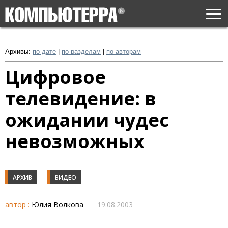
Togg
navi
Архивы:
по дате
|
по разделам
|
по авторам
Цифровое
телевидение: в
ожидании чудес
невозможных
АРХИВ
ВИДЕО
автор :
Юлия Волкова
19.08.2003