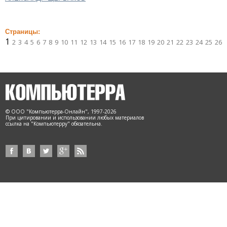
Страницы:
1
2
3
4
5
6
7
8
9
10
11
12
13
14
15
16
17
18
19
20
21
22
23
24
25
26
© ООО "Компьютерра-Онлайн", 1997-2026
При цитировании и использовании любых материалов
ссылка на "Компьютерру" обязательна.