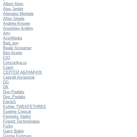
Albert Alien
Alex Jenter
Alienatio Mentale
Allan Shade
Andrew Answer
Arsentiev Andrey
Arty
AverMedia
Bad_guy
Beale Screamer
Ben Aceler
CIO
Concordya.ru
Crash
CЕРГЕЙ АБРАМЧУК
Cергей Антропов
DG
DK
Don Pedalis
Don_Pedalis
ElenaS
Esther TWENTETHREE
Eugene Cojocar
Ferenets Vadim
Finport Technologies
Furby
Garry Baldy
Grisha Fishman