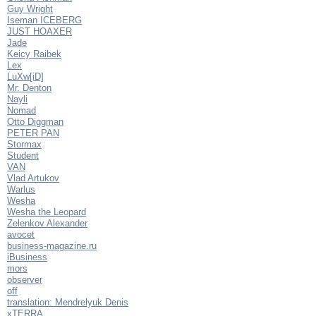
Guy Wright
Iseman ICEBERG
JUST HOAXER
Jade
Keicy Raibek
Lex
LuXw[iD]
Mr. Denton
Nayli
Nomad
Otto Diggman
PETER PAN
Stormax
Student
VAN
Vlad Artukov
Warlus
Wesha
Wesha the Leopard
Zelenkov Alexander
avocet
business-magazine.ru
iBusiness
mors
observer
off
translation: Mendrelyuk Denis
xTERRA