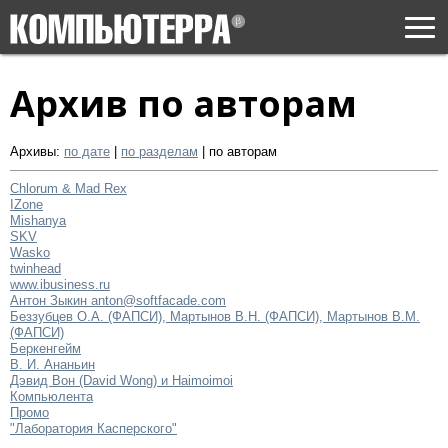
Togg
navi
Архив по авторам
Архивы:
по дате
|
по разделам
|
по авторам
Chlorum & Mad Rex
IZone
Mishanya
SKV
Wasko
twinhead
www.ibusiness.ru
Антон Зыкин anton@softfacade.com
Беззубцев О.А. (ФАПСИ), Мартынов В.Н. (ФАПСИ), Мартынов В.М.
(ФАПСИ)
Беркенгейм
В. И. Ананьин
Дэвид Вон (David Wong) и Haimoimoi
Компьюлента
Промо
"Лаборатория Касперского"
.