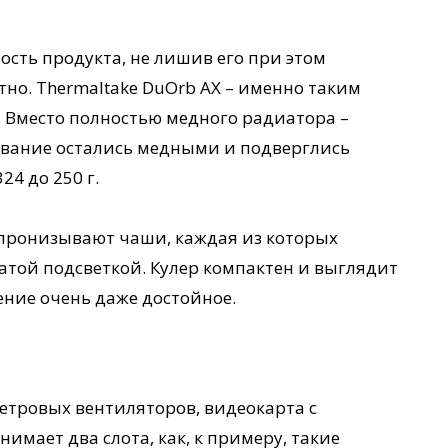
сть продукта, не лишив его при этом
но. Thermaltake DuOrb AX – именно таким
 Вместо полностью медного радиатора –
ование остались медными и подверглись
4 до 250 г.
 пронизывают чаши, каждая из которых
атой подсветкой. Кулер компактен и выглядит
ение очень даже достойное.
тровых вентиляторов, видеокарта с
имает два слота, как, к примеру, такие