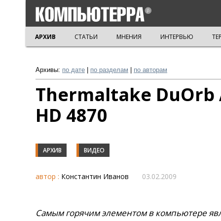
АРХИВ
СТАТЬИ
МНЕНИЯ
ИНТЕРВЬЮ
ТЕ
Архивы:
по дате
|
по разделам
|
по авторам
Thermaltake DuOrb 
HD 4870
АРХИВ
ВИДЕО
автор :
Константин Иванов
03.02.2009
Самым горячим элементом в компьютере явля