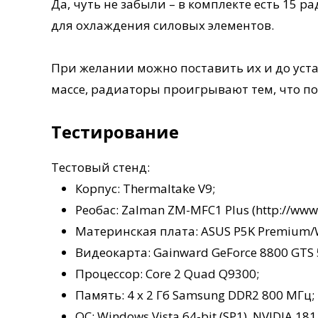
Да, чуть не забыли – в комплекте есть 15 
для охлаждения силовых элементов.
При желании можно поставить их и до уста
массе, радиаторы проигрывают тем, что пос
Тестирование
Тестовый стенд:
Корпус: Thermaltake V9;
Реобас: Zalman ZM-MFC1 Plus (http://www.
Материнская плата: ASUS P5K Premium/W
Видеокарта: Gainward GeForce 8800 GTS 
Процессор: Core 2 Quad Q9300;
Память: 4 x 2 Гб Samsung DDR2 800 МГц;
ОС: Windows Vista 64-bit (SP1), NVIDIA 181