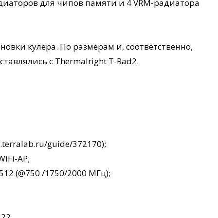
радиаторов для чипов памяти и 4 VRM-радиатора
новки кулера. По размерам и, соответственно,
тавлялись с Thermalright T-Rad2.
terralab.ru/guide/372170);
iFi-AP;
512 (@750 /1750/2000 МГц);
.22