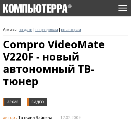
Togg
navi
Архивы:
по дате
|
по разделам
|
по авторам
Compro VideoMate
V220F - новый
автономный ТВ-
тюнер
АРХИВ
ВИДЕО
автор :
Татьяна Зайцева
12.02.2009