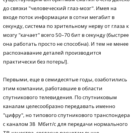
до связки "человеческий глаз-мозг". Имея на
входе поток информации в сотни мегабит в
секунду, сис­тема по зрительному нерву от глаза к
мозгу "качает" всего 50–70 бит в секунду (быстрее
она работать просто не способна). И тем не менее
распознавание деталей производится
практически без потерь!].
Первыми, еще в семидесятые годы, озаботились
этим компании, работавшие в области
спутникового телевидения. По спутниковым
каналам целесо­образно передавать именно
"цифру", но типового спутникового транспондера
с каналом 38 Мбит/с для передачи нормального
ТВ-качества, согласно расчетам выше,