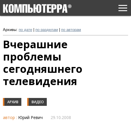
Togg
navi
Архивы:
по дате
|
по разделам
|
по авторам
Вчерашние
проблемы
сегодняшнего
телевидения
АРХИВ
ВИДЕО
автор :
Юрий Ревич
29.10.2008