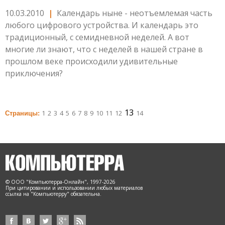
10.03.2010
|
Календарь ныне - неотъемлемая часть
любого цифрового устройства. И календарь это
традиционный, с семидневной неделей. А вот
многие ли знают, что с неделей в нашей стране в
прошлом веке происходили удивительные
приключения?
13
1
2
3
4
5
6
7
8
9
10
11
12
14
Страницы:
© ООО "Компьютерра-Онлайн", 1997-2026
При цитировании и использовании любых материалов
ссылка на "Компьютерру" обязательна.