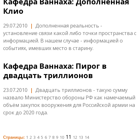
Кафедра Ваннаха: Дополненная
Клио
29.07.2010
|
Дополненная реальность -
установление связи какой либо точки пространства с
информацией. В нашем случае - информацией о
событиях, имевших место в старину.
Кафедра Ваннаха: Пирог в
двадцать триллионов
23.07.2010
|
Двадцать триллионов - такую сумму
назвало Министерство обороны РФ как намечаемый
объём закупок вооружения для Российской армии на
срок до 2020 года.
11
1
2
3
4
5
6
7
8
9
10
12
13
14
Страницы: