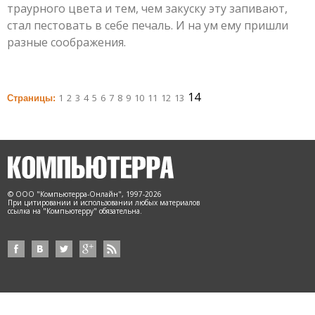
траурного цвета и тем, чем закуску эту запивают,
стал пестовать в себе печаль. И на ум ему пришли
разные соображения.
14
1
2
3
4
5
6
7
8
9
10
11
12
13
Страницы:
© ООО "Компьютерра-Онлайн", 1997-2026
При цитировании и использовании любых материалов
ссылка на "Компьютерру" обязательна.