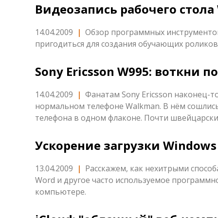
Видеозапись рабочего стола
14.04.2009
|
Обзор программных инструментов
пригодиться для создания обучающих роликов
Sony Ericsson W995: воткни п
14.04.2009
|
Фанатам Sony Ericsson наконец-то
нормальном телефоне Walkman. В нём сошлись
телефона в одном флаконе. Почти швейцарски
Ускорение загрузки Windows
13.04.2009
|
Расскажем, как нехитрыми способа
Word и другое часто используемое программно
компьютере.