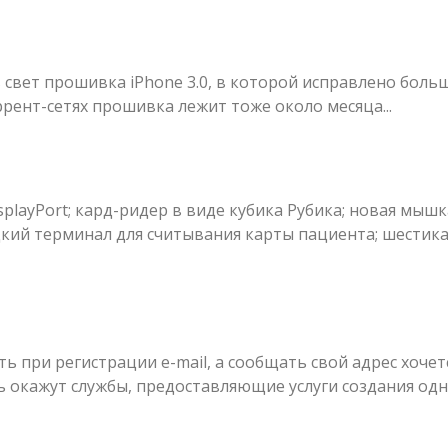
 свет прошивка iPhone 3.0, в которой исправлено боль
ент-сетях прошивка лежит тоже около месяца...
playPort; кард-ридер в виде кубика Рубика; новая мышк
ецкий терминал для считывания карты пациента; шестик
ь при регистрации e-mail, а сообщать свой адрес хочет
щь окажут службы, предоставляющие услуги создания од