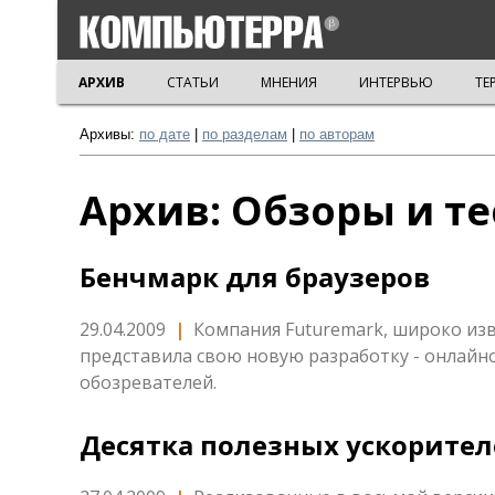
АРХИВ
СТАТЬИ
МНЕНИЯ
ИНТЕРВЬЮ
ТЕ
Архивы:
по дате
|
по разделам
|
по авторам
Архив: Обзоры и т
Бенчмарк для браузеров
29.04.2009
|
Компания Futuremark, широко из
представила свою новую разработку - онлайн
обозревателей.
Десятка полезных ускорителе