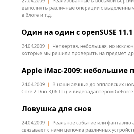
27.04.2009
|
Реализованные в восьмой версии 
выполнять различные операции с выделенным н
в блоге и т.д.
Один на один с openSUSE 11.1
24.04.2009
|
Четвертая, небольшая, но исключ
которые мы решили проверить на предмет др
Apple iMac-2009: небольшие
24.04.2009
|
В наши алчные до эппловских нов
Core 2 Duo 3,06 ГГц и видеоадаптером GeForce 
Ловушка для снов
24.04.2009
|
Реальное событие или фантазию а
связывает с нами цепочка различных устройст