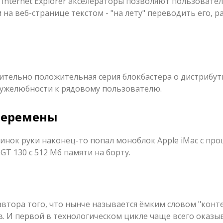
Internet Explorer акселераторы позволяют пользовате
а веб-странице текстом - "на лету" переводить его, 
ительно положительная серия блокбастера о дистрибути
ужелюбности к рядовому пользователю.
 перемены
инок руки наконец-то попал моноблок Apple iMac с пр
GT 130 с 512 Мб памяти на борту.
втора того, что нынче называется ёмким словом "конте
в. И первой в технологическом цикле чаще всего оказы