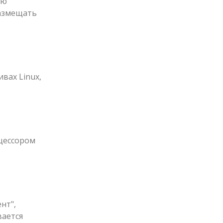
лю
размещать
вах Linux,
оцессором
нт",
вается