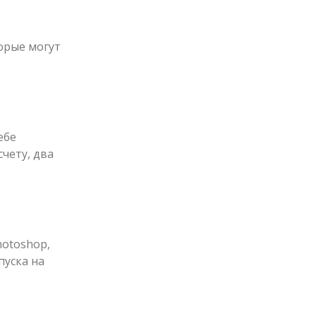
орые могут
ебе
чету, два
hotoshop,
пуска на