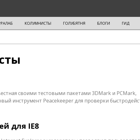
РРАЛАБ
КОЛУМНИСТЫ
ГОЛУБЯТНЯ
БЛОГИ
ГИД
есты
вестная своими тестовыми пакетами 3DMark и PCMark,
овый инструмент Peacekeeper для проверки быстродейс
й для IE8