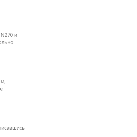
 N270 и
вольно
м,
ые
дписавшись