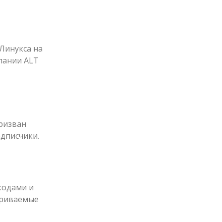
Линукса на
пании ALT
призван
одписчики.
кодами и
триваемые