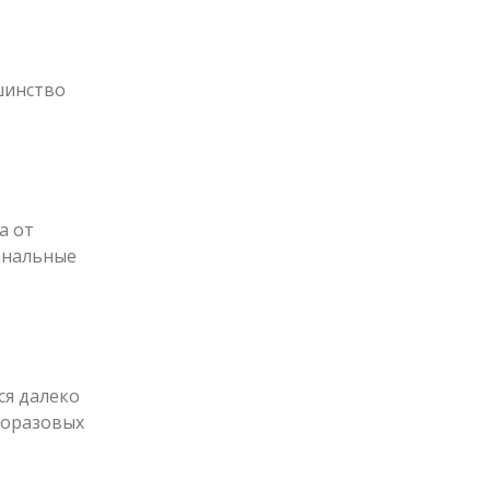
шинство
а от
анальные
ся далеко
норазовых