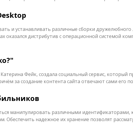
Desktop
ть и устанавливать различные сборки дружелюбного 
ках оказался дистрибутив с операционной системой ком
жо?"
r, Катерина Фейк, создала социальный сервис, который 
ричём за создание контента сайта отвечают сами его п
бильников
ться манипулировать различными идентификаторами, 
ам. Обеспечить надежное их хранение позволят рассма