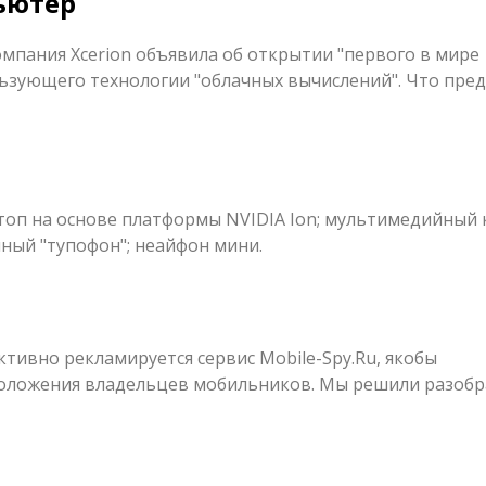
пьютер
омпания Xcerion объявила об открытии "первого в мире
ьзующего технологии "облачных вычислений". Что пред
ттоп на основе платформы NVIDIA Ion; мультимедийный
умный "тупофон"; неайфон мини.
ктивно рекламируется сервис Mobile-Spy.Ru, якобы
оложения владельцев мобильников. Мы решили разобра