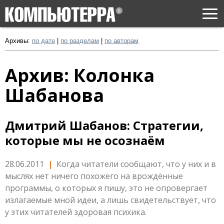
Togg
navi
Архивы:
по дате
|
по разделам
|
по авторам
Архив: Колонка
Шабанова
Дмитрий Шабанов: Стратегии,
которые мы не осознаём
28.06.2011
|
Когда читатели сообщают, что у них и в
мыслях нет ничего похожего на врождённые
программы, о которых я пишу, это не опровергает
излагаемые мной идеи, а лишь свидетельствует, что
у этих читателей здоровая психика.