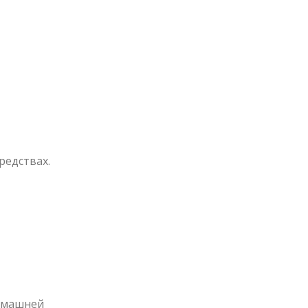
редствах.
домашней