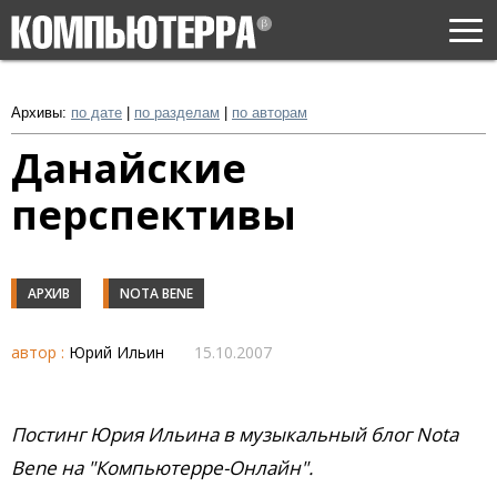
Togg
navi
Архивы:
по дате
|
по разделам
|
по авторам
Данайские
перспективы
АРХИВ
NOTA BENE
автор :
Юрий Ильин
15.10.2007
Постинг Юрия Ильина в музыкальный блог Nota
Bene на "Компьютерре-Онлайн".