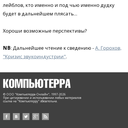
лейблов, кто именно и под чью именно дудку
будет в дальнейшем плясать...
Хороши возможные перспективы?
NB
: Дальнейшее чтение к сведению -
А. Горохов,
"Кризис звукоиндустрии"
.
© ООО "Компьютерра-Онлайн", 1997-2026
При цитировании и использовании любых материалов
ссылка на "Компьютерру" обязательна.