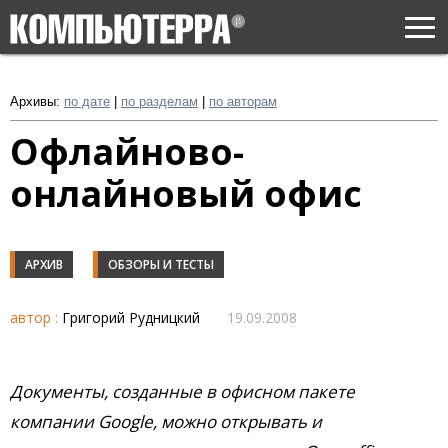
Togg
navi
Архивы:
по дате
|
по разделам
|
по авторам
Офлайново-
онлайновый офис
АРХИВ
ОБЗОРЫ И ТЕСТЫ
автор :
Григорий Рудницкий
19.09.2008
Документы, созданные в офисном пакете
компании Google, можно открывать и