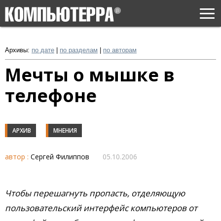
Togg
navi
Архивы:
по дате
|
по разделам
|
по авторам
Мечты о мышке в
телефоне
АРХИВ
МНЕНИЯ
автор :
Сергей Филиппов
05.10.2006
Чтобы перешагнуть пропасть, отделяющую
пользовательский интерфейс компьютеров от