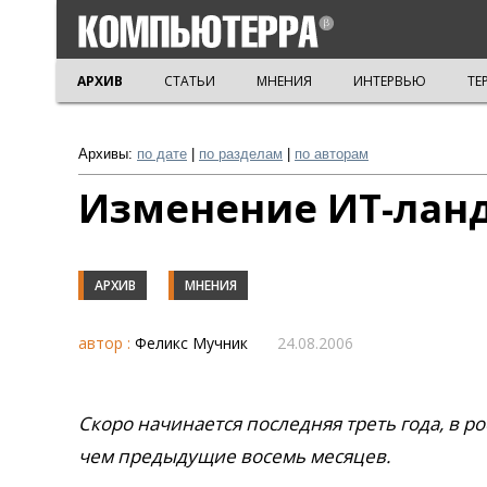
АРХИВ
СТАТЬИ
МНЕНИЯ
ИНТЕРВЬЮ
ТЕ
Архивы:
по дате
|
по разделам
|
по авторам
Изменение ИТ-лан
АРХИВ
МНЕНИЯ
автор :
Феликс Мучник
24.08.2006
Скоро начинается последняя треть года, в р
чем предыдущие восемь месяцев.