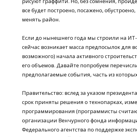
рисуют граффити. Но, без сомнения, пройде
все будет построено, посажено, обустроено
менять район.
Если до нынешнего года мы строили на ИТ-
сейчас возникает масса предпосылок для в
возможного) начала активного строительс
его объемов. Давайте попробуем перечисл
предполагаемые события, часть из которых 
Правительство: вслед за указом президент
срок приняты решения о технопарках, изм
программирования (программисты считают 
организации Венчурного фонда информаци
Федерального агентства по поддержке эксп