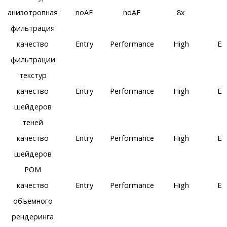
анизотропная
noAF
noAF
8x
фильтрация
качество
Entry
Performance
High
Ex
фильтрации
текстур
качество
Entry
Performance
High
Ex
шейдеров
теней
качество
Entry
Performance
High
Ex
шейдеров
POM
качество
Entry
Performance
High
Ex
объёмного
рендеринга