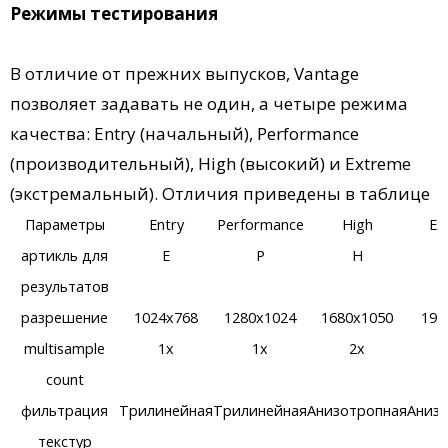
Режимы тестирования
В отличие от прежних выпусков, Vantage
позволяет задавать не один, а четыре режима
качества: Entry (начальный), Performance
(производительный), High (высокий) и Extreme
(экстремальный). Отличия приведены в таблице
Параметры
Entry
Performance
High
Ex
артикль для
E
P
H
результатов
разрешение
1024x768
1280x1024
1680x1050
192
multisample
1x
1x
2x
count
фильтрация
Трилинейная
Трилинейная
Анизотропная
Аниз
текстур