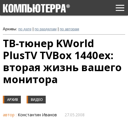
Togg
navi
Архивы:
по дате
|
по разделам
|
по авторам
ТВ-тюнер KWorld
PlusTV TVBox 1440ex:
вторая жизнь вашего
монитора
АРХИВ
ВИДЕО
автор :
Константин Иванов
27.05.2008