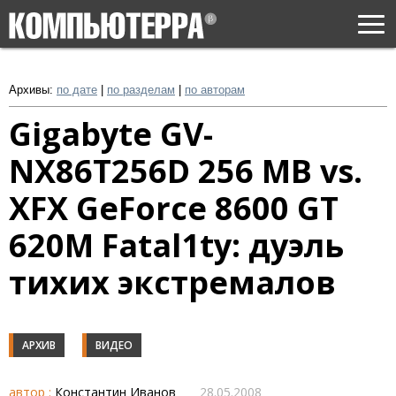
Togg
navi
Архивы:
по дате
|
по разделам
|
по авторам
Gigabyte GV-
NX86T256D 256 MB vs.
XFX GeForce 8600 GT
620M Fatal1ty: дуэль
тихих экстремалов
АРХИВ
ВИДЕО
автор :
Константин Иванов
28.05.2008