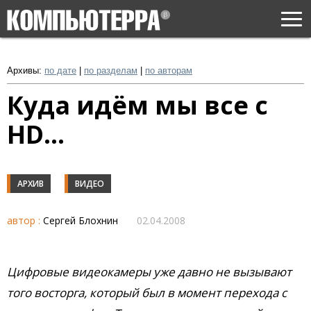
Togg
navi
Архивы:
по дате
|
по разделам
|
по авторам
Куда идём мы все с
HD...
АРХИВ
ВИДЕО
автор :
Сергей Блохнин
02.04.2008
Цифровые видеокамеры уже давно не вызывают
того восторга, который был в момент перехода с