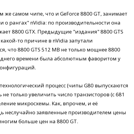
м же самом чипе, что и GeForce 8800 GT, занимает
 о рангах" nVidia: по производительности она
ежает 8800 GTX. Предыдущие "издания" 8800 GTS
какой-то причине в nVidia запутали
я, что 8800 GTS 512 MB не только мощнее 8800
следнего времени была абсолютным фаворитом у
конфигураций.
 технологический процесс (чипы G80 выпускаются
 не только увеличить число транзисторов (с 681
ление микросхемы. Как, впрочем, и её
ведь неслучайно заявленные производителем цены
многим больше цен на 8800 GT.