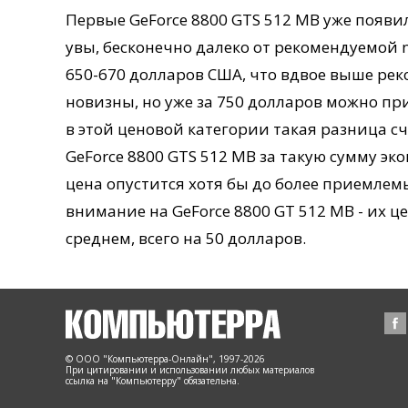
Первые GeForce 8800 GTS 512 MB уже появил
увы, бесконечно далеко от рекомендуемой nV
650-670 долларов США, что вдвое выше рек
новизны, но уже за 750 долларов можно при
в этой ценовой категории такая разница с
GeForce 8800 GTS 512 MB за такую сумму эк
цена опустится хотя бы до более приемлемы
внимание на GeForce 8800 GT 512 MB - их ц
среднем, всего на 50 долларов.
© ООО "Компьютерра-Онлайн", 1997-2026
При цитировании и использовании любых материалов
ссылка на "Компьютерру" обязательна.