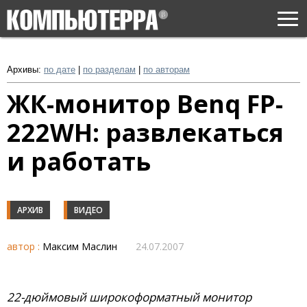
Togg
navi
Архивы:
по дате
|
по разделам
|
по авторам
ЖК-монитор Benq FP-
222WH: развлекаться
и работать
АРХИВ
ВИДЕО
автор :
Максим Маслин
24.07.2007
22-дюймовый широкоформатный монитор