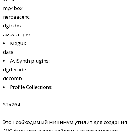
mp4box
neroaacenc
dgindex
avswrapper
Megui:
data
AviSynth plugins:
dgdecode
decomb
Profile Collections:
STx264
Это необходимый минимум утилит для создания
AVC-фильмов, в дальнейшем для расширения