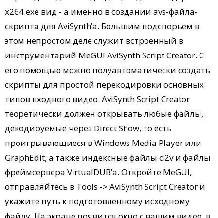
х264.exe вид - а именно в создании avs-файла-
скрипта для AviSynth’a. Большим подспорьем в
этом непростом деле служит встроенный в
инструментарий MeGUI AviSynth Script Creator. С
его помощью можно полуавтоматически создать
скрипты для простой перекодировки основных
типов входного видео. AviSynth Script Creator
теоретически должен открывать любые файлы,
декодируемые через Direct Show, то есть
проигрывающиеся в Windows Media Player или
GraphEdit, а также индексные файлы d2v и файлы
фреймсервера VirtualDUB’a. Откройте MeGUI,
отправляйтесь в Tools -> AviSynth Script Creator и
укажите путь к подготовленному исходному
файлу. На экране появится окно с вашим видео, в