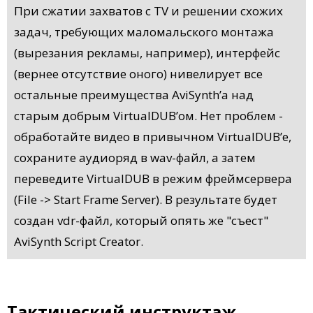
При сжатии захватов с TV и решении схожих
задач, требующих маломальского монтажа
(вырезания рекламы, например), интерфейс
(вернее отсутствие оного) нивелирует все
остальные преимущества AviSynth’a над
старым добрым VirtualDUB’ом. Нет проблем -
обработайте видео в привычном VirtualDUB’e,
сохраните аудиоряд в wav-файл, а затем
переведите VirtualDUB в режим фреймсерверa
(File -> Start Frame Server). В результате будет
создан vdr-файл, который опять же "съест"
AviSynth Script Creator.
Такти
ч
еский инструктаж