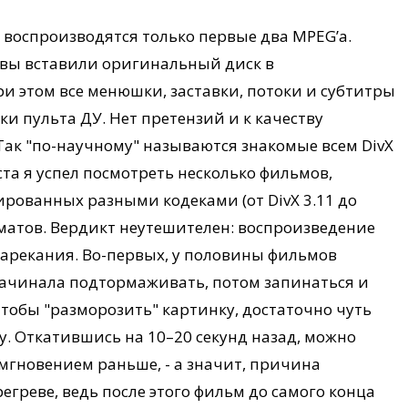
 воспроизводятся только первые два MPEG’a.
ы вы вставили оригинальный диск в
 этом все менюшки, заставки, потоки и субтитры
и пульта ДУ. Нет претензий и к качеству
[Так "по-научному" называются знакомые всем DivX
теста я успел посмотреть несколько фильмов,
рованных разными кодеками (от DivX 3.11 до
матов. Вердикт неутешителен: воспроизведение
нарекания. Во-первых, у половины фильмов
начинала подтормаживать, потом запинаться и
Чтобы "разморозить" картинку, достаточно чуть
у. Откатившись на 10–20 секунд назад, можно
 мгновением раньше, - а значит, причина
регреве, ведь после этого фильм до самого конца