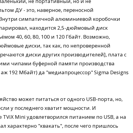
Маленький, не портативный, но и не
льтом ДУ - это, наверное, переносной
 Внутри симпатичной алюминиевой коробочки
епарировал, находится 2,5-дюймовый диск
мом 40, 60, 80, 100 и 120 Гбайт. Возможно,
ймовые диски, так как, по непроверенной
тречаются диски других производителей], плата с
кими чипами буферной памяти производства
 аж 192 Мбайт) да "медиапроцессор" Sigma Designs
яйство может питаться от одного USB-порта, но,
если у последнего хватит мощности. И
 TViX Mini удовлетворился питанием по USB, а на
ал характерно "квакать", после чего пришлось