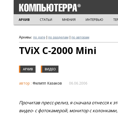
АРХИВ
СТАТЬИ
МНЕНИЯ
ИНТЕРВЬЮ
ТЕ
Архивы:
по дате
|
по разделам
|
по авторам
TViX С-2000 Mini
АРХИВ
ВИДЕО
автор :
Филипп Казаков
06.06.2006
Прочитав пресс-релиз, я сначала отнесся к э
видео- с фотокамерой, монитор с колонками