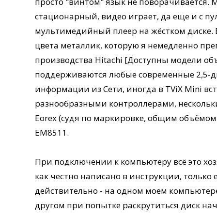
просто "винтом" язык не поворачивается. 
стационарный, видео играет, да еще и с пу
мультимедийный плеер на жёстком диске.
цвета металлик, которую я немедленно пр
производства Hitachi [Доступны модели объё
поддерживаются любые современные 2,5-дю
информации из Сети, иногда в TViX Mini вс
разнообразными контроллерами, несколь
Eorex (судя по маркировке, общим объёмом
EM8511.
При подключении к компьютеру всё это хоз
как честно написано в инструкции, только 
действительно - на одном моем компьютере
другом при попытке раскрутиться диск нач