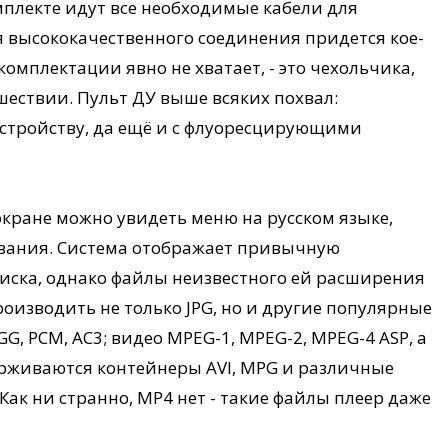
мплекте идут все необходимые кабели для
ля высококачественного соединения придется кое-
 комплектации явно не хватает, - это чехольчика,
шествии. Пульт ДУ выше всяких похвал:
устройству, да ещё и с флуоресцирующими
 экране можно увидеть меню на русском языке,
вания. Система отображает привычную
иска, однако файлы неизвестного ей расширения
производить не только JPG, но и другие популярные
, PCM, AC3; видео MPEG-1, MPEG-2, MPEG-4 ASP, а
ерживаются контейнеры AVI, MPG и различные
 Как ни странно, МР4 нет - такие файлы плеер даже