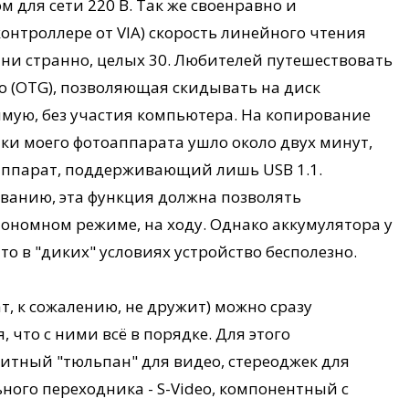
для сети 220 В. Так же своенравно и
контроллере от VIA) скорость линейного чтения
ак ни странно, целых 30. Любителей путешествовать
o (OTG), позволяющая скидывать на диск
мую, без участия компьютера. На копирование
ки моего фотоаппарата ушло около двух минут,
м аппарат, поддерживающий лишь USB 1.1.
азванию, эта функция должна позволять
ономном режиме, на ходу. Однако аккумулятора у
что в "диких" условиях устройство бесполезно.
ат, к сожалению, не дружит) можно сразу
 что с ними всё в порядке. Для этого
итный "тюльпан" для видео, стереоджек для
ного переходника - S-Video, компонентный с