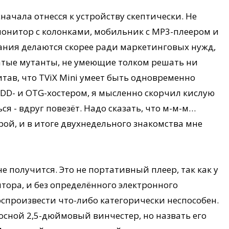
 сначала отнесся к устройству скептически. Не
 монитор с колонками, мобильник с MP3-плеером и
вания делаются скорее ради маркетинговых нужд,
ватые мутанты, не умеющие толком решать ни
тав, что TViX Mini умеет быть одновременно
HDD- и OTG-хостером, я мысленно скорчил кислую
я - вдруг повезёт. Надо сказать, что м-м-м…
ой, и в итоге двухнедельного знакомства мне
е получится. Это не портативный плеер, так как у
ятора, и без определённого электронного
спроизвести что-либо категорически неспособен.
сной 2,5-дюймовый винчестер, но назвать его