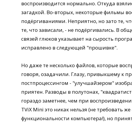
воспроизводится нормально. Откуда взялис
загадкой. Во-вторых, некоторые фильмы в
подёргиваниями. Неприятно, но зато те, ч
те, что зависали, - не подёргивались. В о
связей глюков указывает на сырость програ
исправлено в следующей "прошивке".
Но даже те несколько файлов, которые восп
говоря, озадачили. Глазу, привыкшему к 
постпроцессингом - "улучшайзером" изобра
приятен. Разводы в полутонах, "квадратис
гораздо заметнее, чем при воспроизведени
TViX Mini это никак нельзя (не требовать ж
функциональности компьютера!), но принят