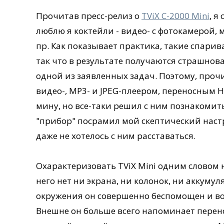
Прочитав пресс-релиз о
TViX С-2000 Mini
, я
люблю я коктейли - видео- с фотокамерой,
пр. Как показывает практика, такие спари
так что в результате получаются страшно
одной из заявленных задач. Поэтому, прочи
видео-, MP3- и JPEG-плеером, переносным 
мину, но все-таки решил с ним познакомитьс
"прибор" посрамил мой скептический настр
даже не хотелось с ним расставаться.
Охарактеризовать TViX Mini одним словом н
него нет ни экрана, ни колонок, ни аккумул
окружения он совершенно беспомощен и во
Внешне он больше всего напоминает перено