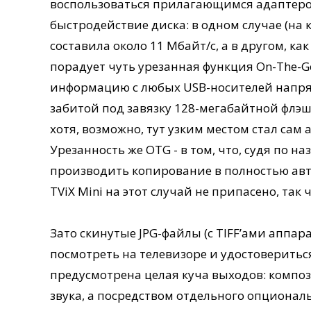
воспользоваться прилагающимся адаптером 
быстродействие диска: в одном случае (на 
составила около 11 Мбайт/с, а в другом, к
порадует чуть урезанная функция On-The-G
информацию с любых USB-носителей напря
забитой под завязку 128-мегабайтной флэш
хотя, возможно, тут узким местом стал са
Урезанность же OTG - в том, что, судя по н
производить копирование в полностью авт
TViX Mini на этот случай не припасено, так 
Зато скинутые JPG-файлы (с TIFF’ами аппар
посмотреть на телевизоре и удостовериться,
предусмотрена целая куча выходов: композ
звука, а посредством отдельного опциональ