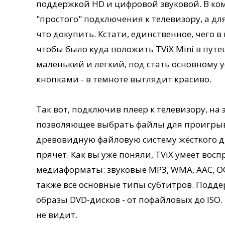
поддержкой HD и цифровой звуковой. В ко
"простого" подключения к телевизору, а д
что докупить. Кстати, единственное, чего в
чтобы было куда положить TViX Mini в путе
маленький и легкий, под стать основному 
кнопками - в темноте выглядит красиво.
Так вот, подключив плеер к телевизору, на
позволяющее выбрать файлы для проигры
древовидную файловую систему жёсткого д
прячет. Как вы уже поняли, TViX умеет вос
медиаформаты: звуковые MP3, WMA, AAC, OGG
также все основные типы субтитров. Подд
образы DVD-дисков - от пофайловых до ISO.
не видит.