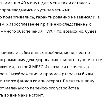
ь именно 40 минут, для меня так и осталось
оспроизводились с чуть заметными
то подёргивались, гарантированно не зависали, а
бщем, хитросплетение причинно-следственных
ммного обеспечения TViX, что, возможно, будет
роизвелись без явных проблем, меня, честно
программному декодированию с многоступенчатым
жения, - сырой MPEG-4 оказался не очень-то
тость" изображения и прочие артефакты были
и тех же файлов компьютером. Вменять в вину
е от маленького переносного устройства
ь во внимание стоит.