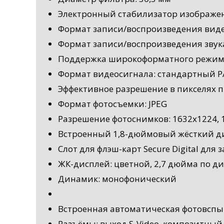
Электронный стабилизатор изображе
Формат записи/воспроизведения виде
Формат записи/воспроизведения звука: 
Поддержка широкоформатного режима
Формат видеосигнала: стандартный P
Эффективное разрешение в пикселях пр
Формат фотосъемки: JPEG
Разрешение фотоснимков: 1632x1224, 
Встроенный 1,8-дюймовый жёсткий ди
Слот для флэш-карт Secure Digital для
ЖК-дисплей: цветной, 2,7 дюйма по д
Динамик: монофонический
Встроенная автоматическая фотовсп
Разъёмы: выход S-Video, композитный 