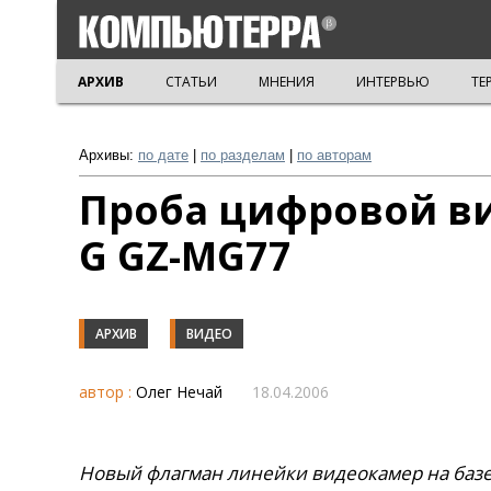
АРХИВ
СТАТЬИ
МНЕНИЯ
ИНТЕРВЬЮ
ТЕ
Архивы:
по дате
|
по разделам
|
по авторам
Проба цифровой ви
G GZ-MG77
АРХИВ
ВИДЕО
автор :
Олег Нечай
18.04.2006
Новый флагман линейки видеокамер на базе