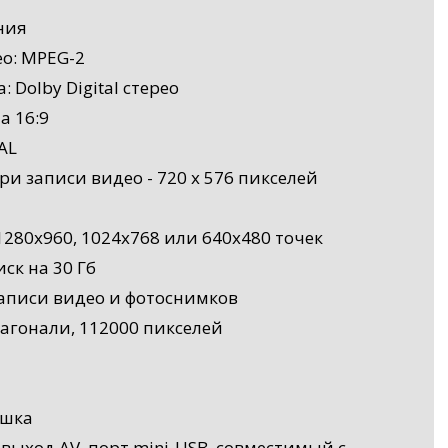
ния
о: MPEG-2
Dolby Digital стерео
 16:9
AL
и записи видео - 720 х 576 пикселей
1280x960, 1024x768 или 640x480 точек
ск на 30 Гб
 записи видео и фотоснимков
иагонали, 112000 пикселей
ышка
выход AV, порт mini-USB, совместимый с