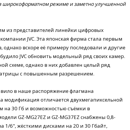
 в широкоформатном режиме и заметно улучшенной
им из представителей линейки цифровых
G компании JVC. Эта японская фирма стала первым
, однако вскоре её примеру последовали и другие
побудило JVC обновить модельный ряд своих камер.
ой схеме, однако в них добавлен целый ряд
матрицы с повышенным разрешением.
тавило в наше распоряжение флагмана
та модификация отличается двухмегапиксельной
м на 30 Гб и возможностью съёмки в
одели GZ-MG27EZ и GZ-MG37EZ снабжены 0,8-
1/6", жёсткими дисками на 20 и 30 Гбайт,