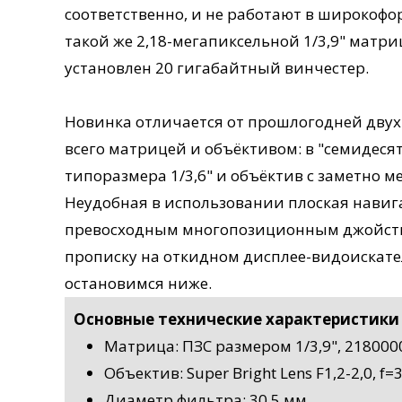
соответственно, и не работают в широко
такой же 2,18-мегапиксельной 1/3,9" матри
установлен 20 гигабайтный винчестер.
Новинка отличается от прошлогодней дву
всего матрицей и объёктивом: в "семидеся
типоразмера 1/3,6" и объёктив с заметно м
Неудобная в использовании плоская навиг
превосходным многопозиционным джойсти
прописку на откидном дисплее-видоискате
остановимся ниже.
Основные технические характеристики J
Матрица: ПЗС размером 1/3,9", 218000
Объектив: Super Bright Lens F1,2-2,0, 
Диаметр фильтра: 30,5 мм