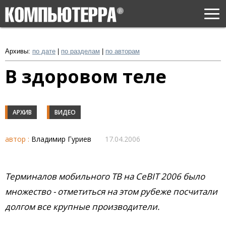
Togg
navi
Архивы:
по дате
|
по разделам
|
по авторам
В здоровом теле
АРХИВ
ВИДЕО
автор :
Владимир Гуриев
17.04.2006
Терминалов мобильного ТВ на CeBIT 2006 было
множество - отметиться на этом рубеже посчитали
долгом все крупные производители.