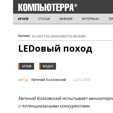
АРХИВ
СТАТЬИ
МНЕНИЯ
ИНТЕРВЬЮ
ТЕ
Архивы:
по дате
|
по разделам
|
по авторам
LEDовый поход
АРХИВ
ВИДЕО
автор :
Евгений Козловский
22.03.2006
Евгений Козловский испытывает миниатюрны
с потенциальными конкурентами.