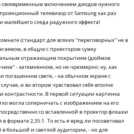
го своевременным включением диодов нужного
й проекционный телевизор от Samsung как раз
ни малейшего следа радужного эффекта!
омнате (стандарт для всяких "переговорных" не в
лагаемом, в общую с проектором сумку
циальным отражающим покрытием (дюймов
чике" - затемнённом, но не чрезмерно: ну, как
и погашенном свете, - на обычном экране с
случае, и во втором чувствовал себя вполне
 и контрастности. В первой ситуации картинка
легко могла соперничать с изображением на его
епосредственно со вставленной в проектор флэшки
 в формате 2,35:1. То есть я вряд ли посоветовал
 в большой и светлой аудитории, - но для