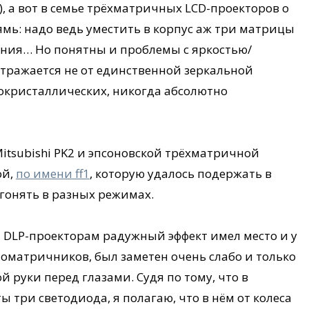
,), а вот в семье трёхматричных LCD-проекторов о
мь: надо ведь уместить в корпус аж три матрицы
ния… Но понятны и проблемы с яркостью/
отражается не от единственной зеркальной
окристаллических, никогда абсолютно
Mitsubishi PK2 и эпсоновской трёхматричной
ой,
по имени ff1
, которую удалось подержать в
погонять в разных режимах.
DLP-проекторам радужный эффект имел место и у
дноматричников, был заметен очень слабо и только
руки перед глазами. Судя по тому, что в
ы три светодиода, я полагаю, что в нём от колеса