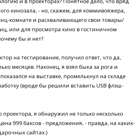
ологию и в проекторах? Понятное дело, что вряд
ого кинозала, - но, скажем, для коммивояжера,
ренц-комнате и расхваливающего свои товары/
иц, или для просмотра кино в гостиничном
почему бы и нет?
ектор на тестирование, получил ответ, что да,
лько месяцев. Наконец, я взял быка за рога и
показался на выставке, промелькнул на складе
работку (вроде бы решили вставить USB флэш-
го проектора, я обнаружил не только несколько
ена 999 баксов - предложения, - правда, на каких-
дарочных сайтах.)