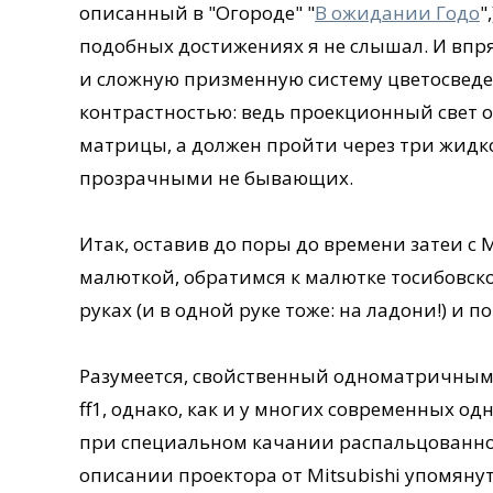
описанный в "Огороде" "
В ожидании Годо
"
подобных достижениях я не слышал. И впря
и сложную призменную систему цветосведе
контрастностью: ведь проекционный свет 
матрицы, а должен пройти через три жидк
прозрачными не бывающих.
Итак, оставив до поры до времени затеи с 
малюткой, обратимся к малютке тосибовск
руках (и в одной руке тоже: на ладони!) и 
Разумеется, свойственный одноматричным 
ff1, однако, как и у многих современных о
при специальном качании распальцованной 
описании проектора от Mitsubishi упомянут