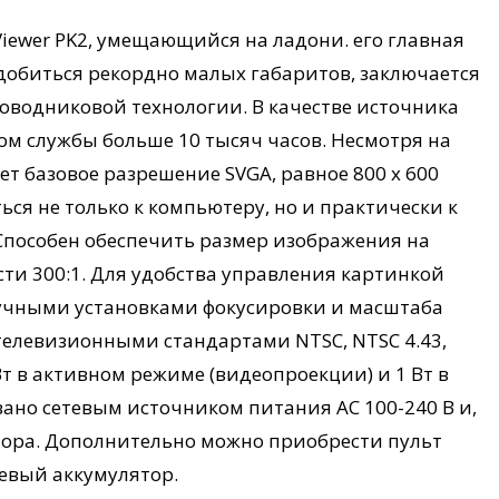
Viewer PK2, умещающийся на ладони. его главная
 добиться рекордно малых габаритов, заключается
оводниковой технологии. В качестве источника
ком службы больше 10 тысяч часов. Несмотря на
 базовое разрешение SVGA, равное 800 х 600
ься не только к компьютеру, но и практически к
Способен обеспечить размер изображения на
сти 300:1. Для удобства управления картинкой
учными установками фокусировки и масштаба
телевизионными стандартами NTSC, NTSC 4.43,
т в активном режиме (видеопроекции) и 1 Вт в
ано сетевым источником питания AC 100-240 В и,
ятора. Дополнительно можно приобрести пульт
евый аккумулятор.