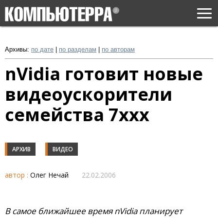
Togg
navi
Архивы:
по дате
|
по разделам
|
по авторам
nVidia готовит новые
видеоускорители
семейства 7xxx
АРХИВ
ВИДЕО
автор :
Олег Нечай
22.02.2006
В самое ближайшее время nVidia планирует