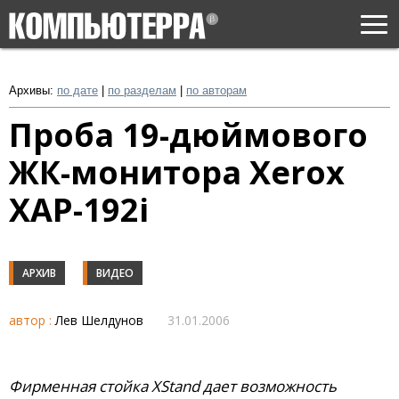
Togg
navi
Архивы:
по дате
|
по разделам
|
по авторам
Проба 19-дюймового
ЖК-монитора Xerox
XAP-192i
АРХИВ
ВИДЕО
автор :
Лев Шелдунов
31.01.2006
Фирменная стойка XStand дает возможность