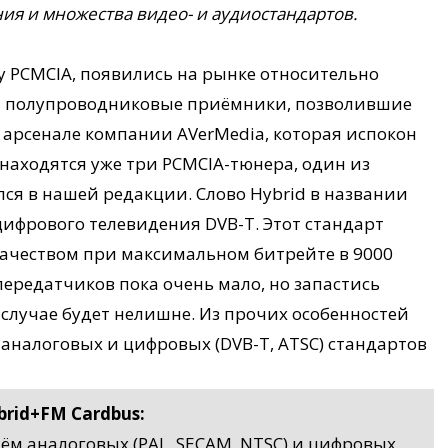
я и множества видео- и аудиостандартов.
у PCMCIA, появились на рынке относительно
пны полупроводниковые приёмники, позволившие
 арсенале компании AVerMedia, которая испокон
находятся уже три PCMCIA-тюнера, один из
ался в нашей редакции. Слово Hybrid в названии
ифрового телевидения DVB-T. Этот стандарт
качеством при максимальном битрейте в 9000
передатчиков пока очень мало, но запастись
случае будет нелишне. Из прочих особенностей
 аналоговых и цифровых (DVB-T, ATSC) стандартов
rid+FM Cardbus:
ём аналоговых (PAL, SECAM, NTSC) и цифровых