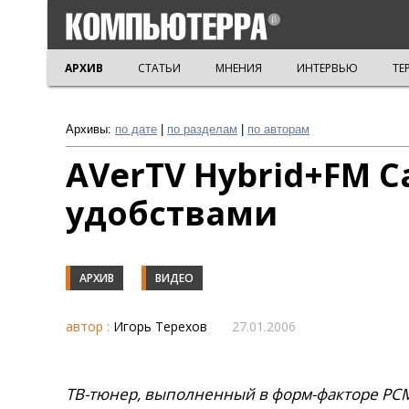
АРХИВ
СТАТЬИ
МНЕНИЯ
ИНТЕРВЬЮ
ТЕ
Архивы:
по дате
|
по разделам
|
по авторам
AVerTV Hybrid+FM C
удобствами
АРХИВ
ВИДЕО
автор :
Игорь Терехов
27.01.2006
ТВ-тюнер, выполненный в форм-факторе PCM