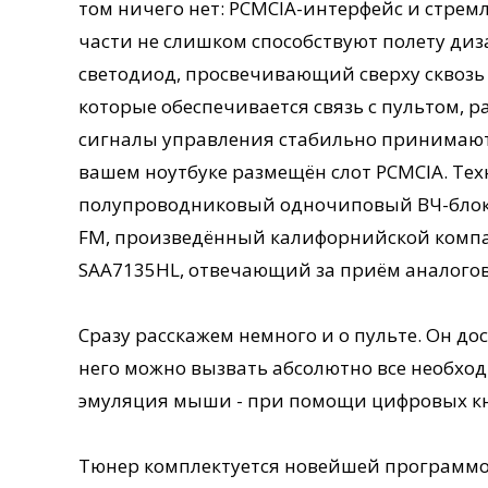
том ничего нет: PCMCIA-интерфейс и стр
части не слишком способствуют полету ди
светодиод, просвечивающий сверху сквозь
которые обеспечивается связь с пультом, 
сигналы управления стабильно принимаются
вашем ноутбуке размещён слот PCMCIA. Те
полупроводниковый одночиповый ВЧ-блок 
FM, произведённый калифорнийской компан
SAA7135HL, отвечающий за приём аналогов
Сразу расскажем немного и о пульте. Он до
него можно вызвать абсолютно все необхо
эмуляция мыши - при помощи цифровых кноп
Тюнер комплектуется новейшей программой