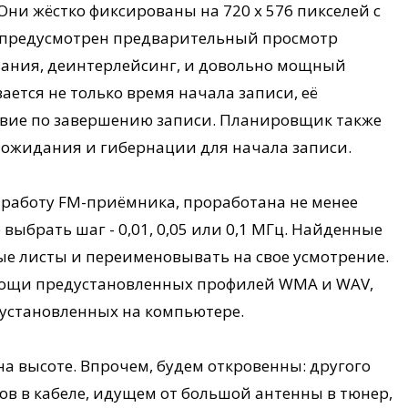
Они жёстко фиксированы на 720 х 576 пикселей с
е предусмотрен предварительный просмотр
ания, деинтерлейсинг, и довольно мощный
ется не только время начала записи, её
ствие по завершению записи. Планировщик также
 ожидания и гибернации для начала записи.
и работу FM-приёмника, проработана не менее
ыбрать шаг - 0,01, 0,05 или 0,1 МГц. Найденные
е листы и переименовывать на свое усмотрение.
мощи предустановленных профилей WMA и WAV,
дустановленных на компьютере.
на высоте. Впрочем, будем откровенны: другого
ов в кабеле, идущем от большой антенны в тюнер,