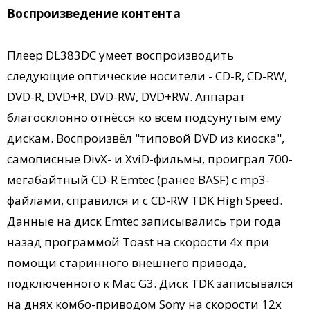
Воспроизведение контента
Плеер DL383DC умеет воспроизводить
следующие оптические носители - CD-R, CD-RW,
DVD-R, DVD+R, DVD-RW, DVD+RW. Аппарат
благосклонно отнёсся ко всем подсунутым ему
дискам. Воспроизвёл "типовой DVD из киоска",
самописные DivX- и XviD-фильмы, проиграл 700-
мегабайтный CD-R Emtec (ранее BASF) с mp3-
файлами, справился и с CD-RW TDK High Speed.
Данные на диск Emtec записывались три года
назад программой Toast на скорости 4х при
помощи старинного внешнего привода,
подключенного к Mac G3. Диск TDK записывался
на днях комбо-приводом Sony на скорости 12х