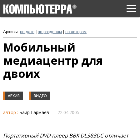
Togg
navi
Архивы:
по дате
|
по разделам
|
по авторам
Мобильный
медиацентр для
двоих
АРХИВ
ВИДЕО
автор :
Баир Гармаев
22.04.2005
Портативный DVD-плеер BBK DL383DC отличает