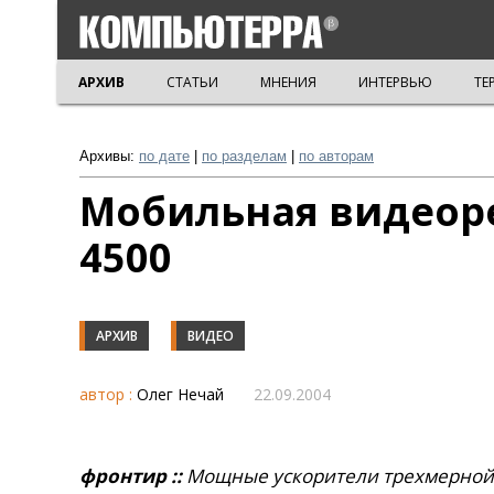
АРХИВ
СТАТЬИ
МНЕНИЯ
ИНТЕРВЬЮ
ТЕ
Архивы:
по дате
|
по разделам
|
по авторам
Мобильная видеоре
4500
АРХИВ
ВИДЕО
автор :
Олег Нечай
22.09.2004
фронтир ::
Мощные ускорители трехмерной 