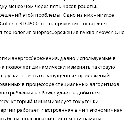
ку менее чем через пять часов работы.
решений этой проблемы. Одно из них - низкое
GoForce 3D 4500 это напряжение составляет
я технология энергосбережения nVidia nPower. Оно
гии энергосбережения, давно используемые в
она позволяет динамически изменять тактовую
нагрузки, то есть от запущенных приложений.
лизованных в процессоре специальных алгоритмов
опотребления в nPower удается добиться
ессу, который минимизирует ток утечки
нергии работает и встроенная в чип экономичная
ись без использования системной памяти