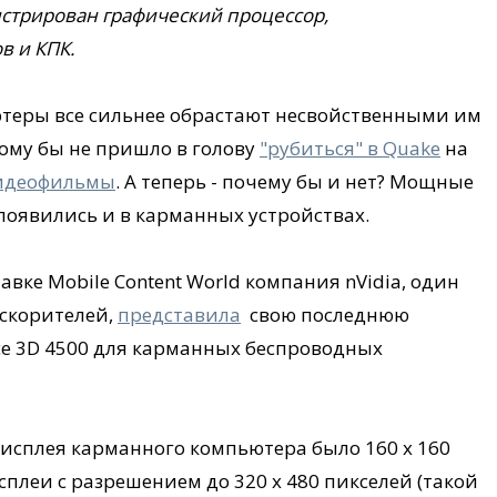
нстрирован графический процессор,
в и КПК.
еры все сильнее обрастают несвойственными им
ому бы не пришло в голову
"рубиться" в Quake
на
видеофильмы
. А теперь - почему бы и нет? Мощные
появились и в карманных устройствах.
вке Mobile Content World компания nVidia, один
скорителей,
представила
свою последнюю
ce 3D 4500 для карманных беспроводных
исплея карманного компьютера было 160 х 160
исплеи с разрешением до 320 х 480 пикселей (такой