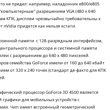
 Это не предел: например, наладонник е800/е805
 "компьютерным" разрешением VGA (480 х 640
ркам КПК, дисплеи чрезвычайно требовательны к
 nVidia придется как нельзя кстати.
роенной памяти с 128-разрядным интерфейсом,
 центрального процессора и системной памяти
еи с разрешением до 640 х 480 пикселей.
ов семейства GoForce имели от 160 до 640 кбайт
ем от 320 x 240 точек (стандарт де-факто для КПК
ей.
афический процессор GoForce 3D 4500 является
 графики для мобильных устройств с
ми. Чип имеет встроенный геометрический