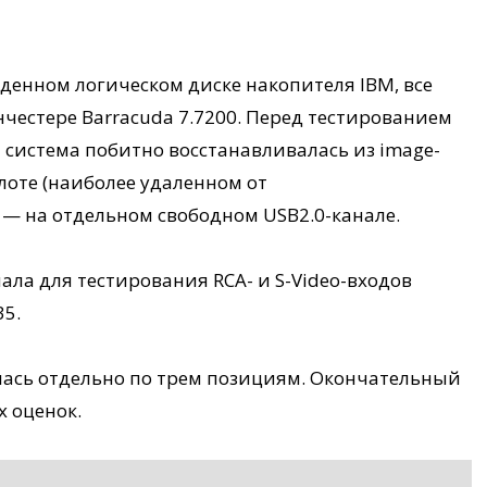
денном логическом диске накопителя IBM, все
честере Barracuda 7.7200. Перед тестированием
система побитно восстанавливалась из image-
лоте (наиболее удаленном от
 — на отдельном свободном USB2.0-канале.
ала для тестирования RCA- и S-Video-входов
35.
лась отдельно по трем позициям. Окончательный
х оценок.