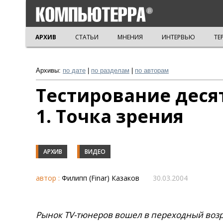
АРХИВ
СТАТЬИ
МНЕНИЯ
ИНТЕРВЬЮ
ТЕ
Архивы:
по дате
|
по разделам
|
по авторам
Тестирование десят
1. Точка зрения
АРХИВ
ВИДЕО
автор :
Филипп (Finar) Казаков
30.03.2004
Рынок TV-тюнеров вошел в переходный возр