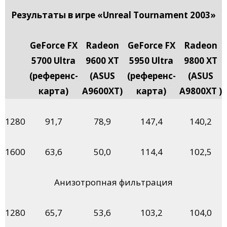
Результаты в игре «Unreal Tournament 2003»
GeForce FX
Radeon
GeForce FX
Radeon
5700 Ultra
9600 XT
5950 Ultra
9800 XT
(референс-
(ASUS
(референс-
(ASUS
карта)
A9600XT)
карта)
A9800XT )
1280
91,7
78,9
147,4
140,2
1600
63,6
50,0
114,4
102,5
Анизотропная фильтрация
1280
65,7
53,6
103,2
104,0