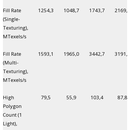
Fill Rate
1254,3
1048,7
1743,7
2169,
(Single-
Texturing),
MTexels/s
Fill Rate
1593,1
1965,0
3442,7
3191,
(Multi-
Texturing),
MTexels/s
High
79,5
55,9
103,4
87,8
Polygon
Count (1
Light),