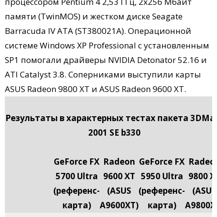
процессором Pentium 4 2,53 ГГц, 2х256 Мбайт
памяти (TwinMOS) и жестком диске Seagate
Barracuda IV ATA (ST380021A). Операционной
системе Windows XP Professional с установленным
SP1 помогали драйверы NVIDIA Detonator 52.16 и
ATI Catalyst 3.8. Соперниками выступили карты
ASUS Radeon 9800 XT и ASUS Radeon 9600 XT.
Результаты в характерных тестах пакета 3DMa
2001 SE b330
GeForce FX
Radeon
GeForce FX
Radeo
5700 Ultra
9600 XT
5950 Ultra
9800 X
(референс-
(ASUS
(референс-
(ASUS
карта)
A9600XT)
карта)
A9800X