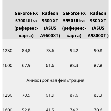
GeForce FX
Radeon
GeForce FX
Radeon
5700 Ultra
9600 XT
5950 Ultra
9800 XT
(референс-
(ASUS
(референс-
(ASUS
карта)
A9600XT)
карта)
A9800XT )
1280
84,8
78,6
94,2
90,8
1600
67,9
61,6
88,3
87,8
Анизотропная фильтрация
1280
70,9
61,9
87,6
83,3
1600
52,8
41,5
74,2
70,6