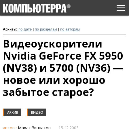
Togg
navi
Архивы:
по дате
|
по разделам
|
по авторам
Видеоускорители
Nvidia GeForce FX 5950
(NV38) и 5700 (NV36) —
новое или хорошо
забытое старое?
АРХИВ
ВИДЕО
автор :
Марат Зиннатов
15.12.2003