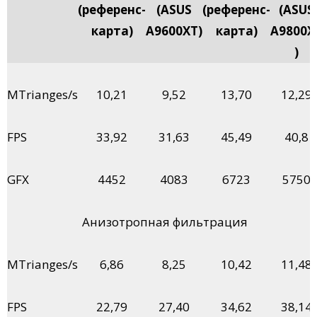
(референс-
(ASUS
(референс-
(ASUS
карта)
A9600XT)
карта)
A9800X
)
MTrianges/s
10,21
9,52
13,70
12,29
FPS
33,92
31,63
45,49
40,8
GFX
4452
4083
6723
5750
Анизотропная фильтрация
MTrianges/s
6,86
8,25
10,42
11,48
FPS
22,79
27,40
34,62
38,14