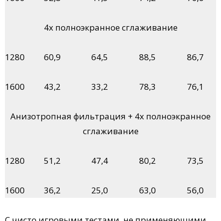
4х полноэкранное сглаживание
1280
60,9
64,5
88,5
86,7
1600
43,2
33,2
78,3
76,1
Анизотропная фильтрация + 4х полноэкранное
сглаживание
1280
51,2
47,4
80,2
73,5
1600
36,2
25,0
63,0
56,0
С чисто игровыми тестами, не применяющими