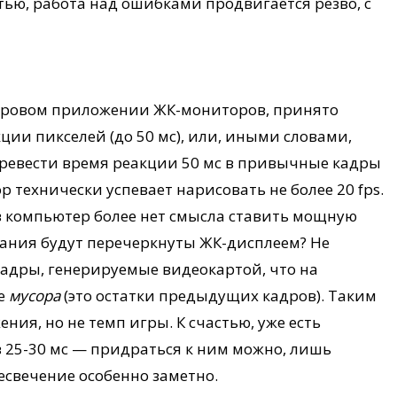
ью, работа над ошибками продвигается резво, с
 игровом приложении ЖК-мониторов, принято
ции пикселей (до 50 мс), или, иными словами,
еревести время реакции 50 мс в привычные кадры
ор технически успевает нарисовать не более 20 fps.
 в компьютер более нет смысла ставить мощную
арания будут перечеркнуты ЖК-дисплеем? Не
кадры, генерируемые видеокартой, что на
ке
мусора
(это остатки предыдущих кадров). Таким
ния, но не темп игры. К счастью, уже есть
 25-30 мс — придраться к ним можно, лишь
есвечение особенно заметно.