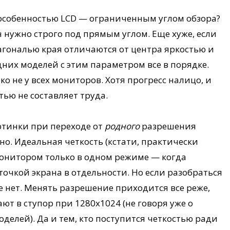
 особенностью LCD — ограниченным углом обзора?
н нужно строго под прямым углом. Еще хуже, если
иагональю края отличаются от центра яркостью и
едних моделей с этим параметром все в порядке.
ко не у всех мониторов. Хотя прогресс налицо, и
тью не составляет труда.
ртинки при переходе от
родного
разрешения
. Идеальная четкость (кстати, практически
монитором только в одном режиме — когда
очкой экрана в отдельности. Но если разобраться
е нет. Менять разрешение приходится все реже,
т в ступор при 1280х1024 (не говоря уже о
делей). Да и тем, кто поступится четкостью ради