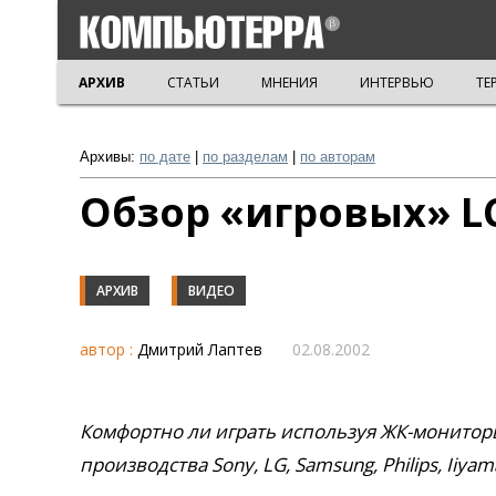
АРХИВ
СТАТЬИ
МНЕНИЯ
ИНТЕРВЬЮ
ТЕ
Архивы:
по дате
|
по разделам
|
по авторам
Обзор «игровых» L
АРХИВ
ВИДЕО
автор :
Дмитрий Лаптев
02.08.2002
Комфортно ли играть используя ЖК-монито
производства Sony, LG, Samsung, Philips, Iiyam