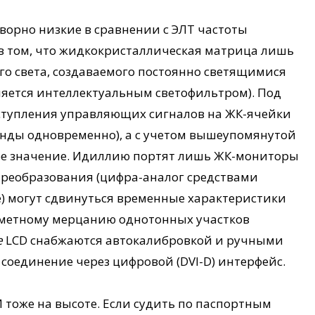
ворно низкие в сравнении с ЭЛТ частоты
 в том, что жидкокристаллическая матрица лишь
го света, создаваемого постоянно светящимися
ляется интеллектуальным светофильтром). Под
ступления управляющих сигналов на ЖК-ячейки
анды одновременно), а с учетом вышеупомянутой
ое значение. Идиллию портят лишь ЖК-мониторы
 преобразования (цифра-аналог средствами
) могут сдвинуться временные характеристики
 заметному мерцанию однотонных участков
е
LCD снабжаются автокалибровкой и ручными
соединение через цифровой (DVI-D) интерфейс.
 тоже на высоте. Если судить по паспортным