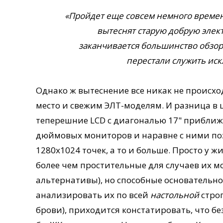
«Пройдет еще совсем немного време
вытеснят старую добрую элек
заканчивается большинство обзоро
перестали служить ис
Однако ж вытеснение все никак не происхо
место и свежим ЭЛТ-моделям. И разница в 
теперешние LCD с диагональю 17" приближ
дюймовых мониторов и наравне с ними по
1280х1024 точек, а то и больше. Просто у 
более чем простительные для случаев их 
альтернативы), но способные основательно
анализировать их по всей
настольной
строг
брови), приходится констатировать, что б