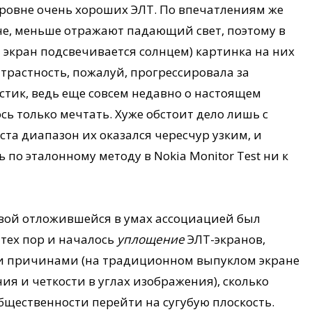
уровне очень хороших ЭЛТ. По впечатлениям же
е, меньше отражают падающий свет, поэтому в
 экран подсвечивается солнцем) картинка на них
нтрастность, пожалуй, прогрессировала за
тик, ведь еще совсем недавно о настоящем
сь только мечтать. Хуже обстоит дело лишь с
та диапазон их оказался чересчур узким, и
 по эталонному методу в Nokia Monitor Test ни к
вой отложившейся в умах ассоциацией был
 тех пор и началось
уплощение
ЭЛТ-экранов,
ми причинами (на традиционном выпуклом экране
ия и четкости в углах изображения), сколько
ественности перейти на сугубую плоскость.