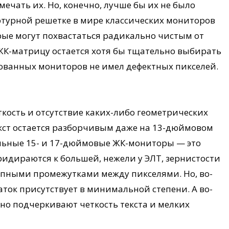
амечать их. Но, конечно, лучше бы их не было
ертурной решетке в мире классических мониторов
рые могут похвастаться радикально чистым от
 ЖК-матрицу остается хотя бы тщательно выбирать
ированных мониторов не имел дефектных пикселей.
кость и отсутствие каких-либо геометрических
текст остается разборчивым даже на 13-дюймовом
ольные 15- и 17-дюймовые ЖК-мониторы — это
идираются к большей, нежели у ЭЛТ, зернистости
упными промежутками между пикселями. Но, во-
аток присутствует в минимальной степени. А во-
но подчеркивают четкость текста и мелких