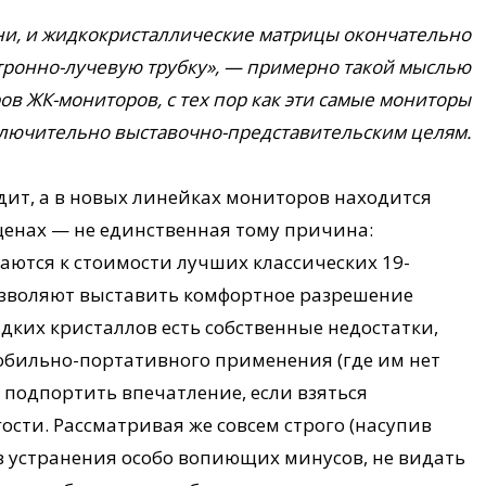
ни, и жидкокристаллические матрицы окончательно
тронно-лучевую трубку», — примерно такой мыслью
в ЖК-мониторов, с тех пор как эти самые мониторы
ключительно выставочно-представительским целям.
дит, а в новых линейках мониторов находится
ценах — не единственная тому причина:
аются к стоимости лучших классических 19-
зволяют выставить комфортное разрешение
жидких кристаллов есть собственные недостатки,
мобильно-портативного применения (где им нет
 подпортить впечатление, если взяться
ости. Рассматривая же совсем строго (насупив
ез устранения особо вопиющих минусов, не видать