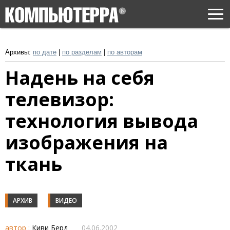
Togg
navi
Архивы:
по дате
|
по разделам
|
по авторам
Надень на себя
телевизор:
технология вывода
изображения на
ткань
АРХИВ
ВИДЕО
автор :
Киви Берд
04.06.2002