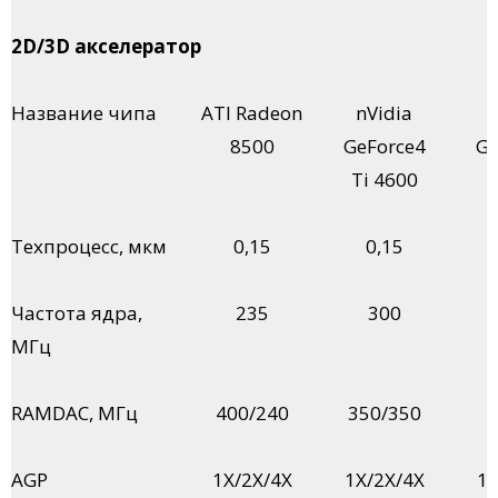
2D/3D акселератор
Название чипа
ATI Radeon
nVidia
n
8500
GeForce4
Ge
Ti 4600
T
Техпроцесс, мкм
0,15
0,15
Частота ядра,
235
300
МГц
RAMDAC, МГц
400/240
350/350
AGP
1X/2X/4X
1X/2X/4X
1X