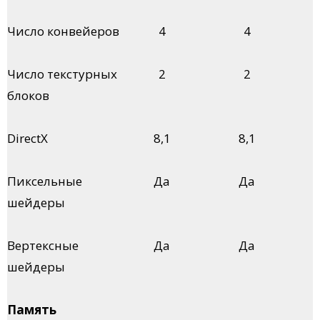
Число конвейеров
4
4
Число текстурных
2
2
блоков
DirectX
8,1
8,1
Пиксельные
Да
Да
шейдеры
Вертексные
Да
Да
шейдеры
Память