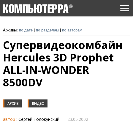
Togg
navi
Архивы:
по дате
|
по разделам
|
по авторам
Супервидеокомбайн
Hercules 3D Prophet
ALL-IN-WONDER
8500DV
АРХИВ
ВИДЕО
автор :
Сергей Толокунский
23.05.2002