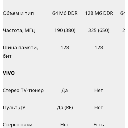
Объем и тип
64 Мб DDR
128 Мб DDR
64
Частота, МГц
190 (380)
325 (650)
23
Шина памяти,
128
128
бит
VIVO
Стерео ТV-тюнер
Да
Нет
Пульт ДУ
Да (RF)
Нет
Стерео очки
Нет
Есть