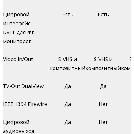
Цифровой
Есть
Есть
интерфейс
DVI-I для ЖК-
мониторов
Video In/Out
S-VHS и
S-VHS и
S
композитный
композитный
ком
TV-Out DualView
Да
Да
IEEE 1394 Firewire
Да
Нет
Цифровой
Да
Нет
аудиовыход