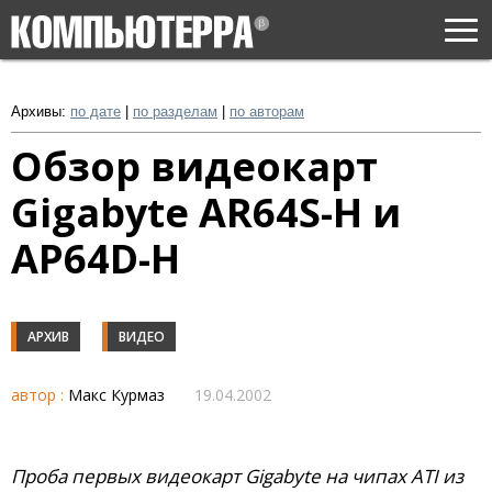
Togg
navi
Архивы:
по дате
|
по разделам
|
по авторам
Обзор видеокарт
Gigabyte AR64S-H и
AP64D-H
АРХИВ
ВИДЕО
автор :
Макс Курмаз
19.04.2002
Проба первых видеокарт Gigabyte на чипах ATI из