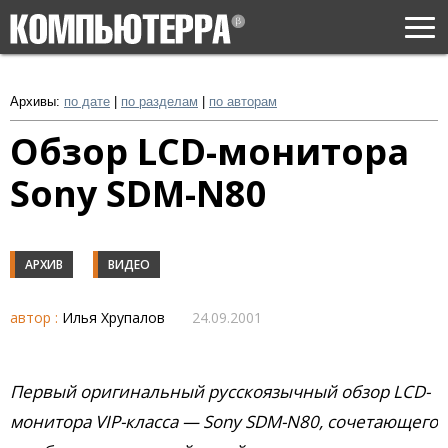
Togg
navi
Архивы:
по дате
|
по разделам
|
по авторам
Обзор LCD-монитора
Sony SDM-N80
АРХИВ
ВИДЕО
автор :
Илья Хрупалов
24.09.2001
Первый оригинальный русскоязычный обзор LCD-
монитора VIP-класса — Sony SDM-N80, сочетающего