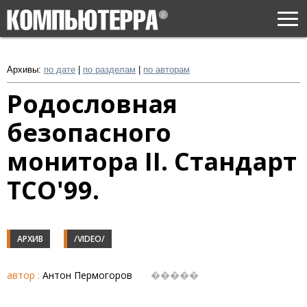
Togg
navi
Архивы:
по дате
|
по разделам
|
по авторам
Родословная
безопасного
монитора II. Стандарт
TCO'99.
АРХИВ
/VIDEO/
автор :
Антон Пермогоров
�����