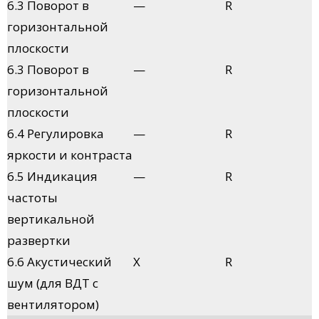
6.3 Поворот в
—
R
горизонтальной
плоскости
6.3 Поворот в
—
R
горизонтальной
плоскости
6.4 Регулировка
—
R
яркости и контраста
6.5 Индикация
—
R
частоты
вертикальной
развертки
6.6 Акустический
X
R
шум (для ВДТ с
вентилятором)