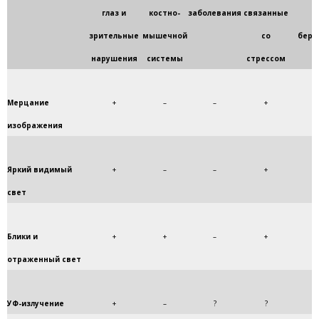
глаз и
костно-
заболевания
связанные
и
зрительные
мышечной
со
бере
нарушения
системы
стрессом
Мерцание
+
–
–
+
изображения
Яркий видимый
+
–
–
+
свет
Блики и
+
+
–
+
отраженный свет
УФ-излучение
+
–
?
?