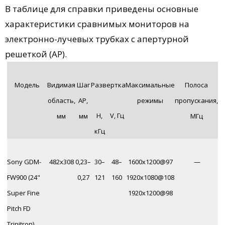
В таблице для справки приведены основные
характеристики сравнимых мониторов на
электронно-лучевых трубках с апертурной
решеткой (АР).
Модель
Видимая
Шаг
Развертка
Максимальные
Полоса
область,
АР,
режимы
пропускания,
H,
V, Гц
мм
мм
МГц
кГц
Sony GDM-
482x308
0,23–
30–
48–
1600х1200@97
—
FW900 (24"
0,27
121
160
1920х1080@108
Super Fine
1920х1200@98
Pitch FD
Trinitron)