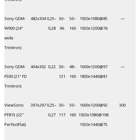
Sony GDM-
482x304
0,25–
30–
50–
1920х1080@85
—
W900 (24"
0,28
96
160
1920х1200@76
wide
Trinitron)
Sony GDM-
404x302
0,22
30–
48–
1600х1200@97
—
F500 (21" FD
121
160
1800х1440@81
Trinitron)
ViewSonic
397x297
0,25–
30–
50–
1600х1200@92
300
PF815 (22"
0,27
117
160
1920х1080@108
PerfectFlat)
1920х1440@75