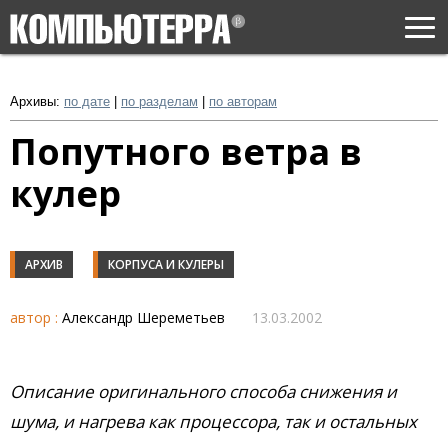
Togg
navi
Архивы:
по дате
|
по разделам
|
по авторам
Попутного ветра в
кулер
АРХИВ
КОРПУСА И КУЛЕРЫ
автор :
Александр Шереметьев
13.03.2002
Описание оригинального способа снижения и
шума, и нагрева как процессора, так и остальных