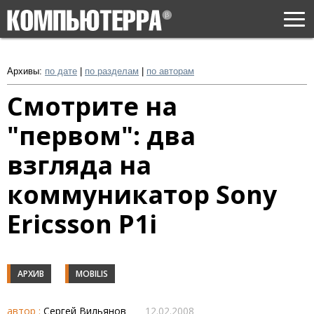
Togg
navi
Архивы:
по дате
|
по разделам
|
по авторам
Смотрите на
"первом": два
взгляда на
коммуникатор Sony
Ericsson P1i
АРХИВ
MOBILIS
автор :
Сергей Вильянов
12.02.2008