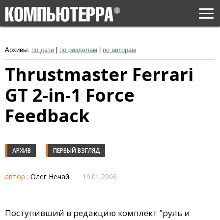
Togg
navi
Архивы:
по дате
|
по разделам
|
по авторам
Thrustmaster Ferrari
GT 2-in-1 Force
Feedback
АРХИВ
ПЕРВЫЙ ВЗГЛЯД
автор :
Олег Нечай
19.01.2006
Поступивший в редакцию комплект "руль и