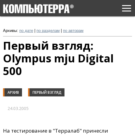
Togg
navi
Архивы:
по дате
|
по разделам
|
по авторам
Первый взгляд:
Olympus mju Digital
500
АРХИВ
ПЕРВЫЙ ВЗГЛЯД
24.03.2005
На тестирование в "Терралаб" принесли