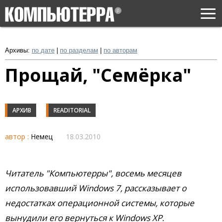
Togg
navi
Архивы:
по дате
|
по разделам
|
по авторам
Прощай, "Семёрка"
АРХИВ
READITORIAL
автор :
Немец
18.03.2010
Читатель "Компьютерры", восемь месяцев
использовавший Windows 7, рассказывает о
недостатках операционной системы, которые
вынудили его вернуться к Windows XP.