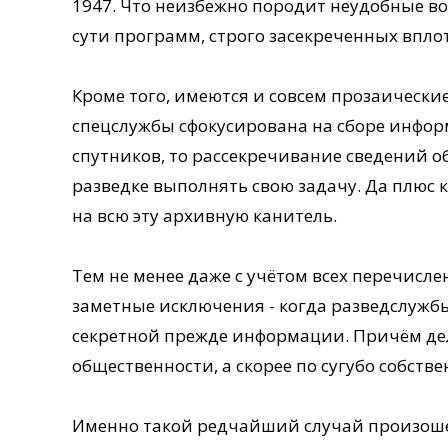
1947. Что неизбежно породит неудобные во
сути программ, строго засекреченных впло
Кроме того, имеются и совсем прозаически
спецслужбы сфокусирована на сборе инфо
спутников, то рассекречивание сведений о
разведке выполнять свою задачу. Да плюс 
на всю эту архивную канитель.
Тем не менее даже с учётом всех перечисле
заметные исключения - когда разведслужбы
секретной прежде информации. Причём дел
общественности, а скорее по сугубо собст
Именно такой редчайший случай произошёл