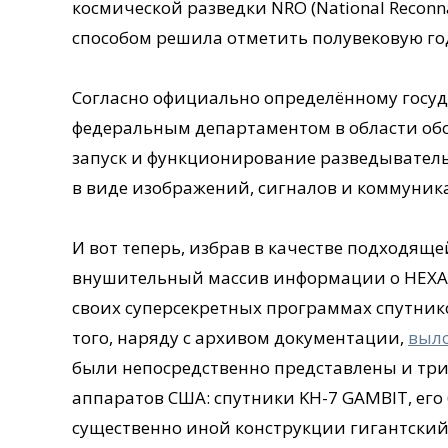
космической разведки NRO (National Reconna
способом решила отметить полувековую г
Согласно официально определённому госуда
федеральным департаментом в области обо
запуск и функционирование разведывател
в виде изображений, сигналов и коммуник
И вот теперь, избрав в качестве подходяще
внушительный массив информации о HEXAGO
своих суперсекретных программах спутник
того, наряду с архивом документации,
выл
были непосредственно представлены и тр
аппаратов США: спутники KH-7 GAMBIT, его
существенно иной конструкции гигантский