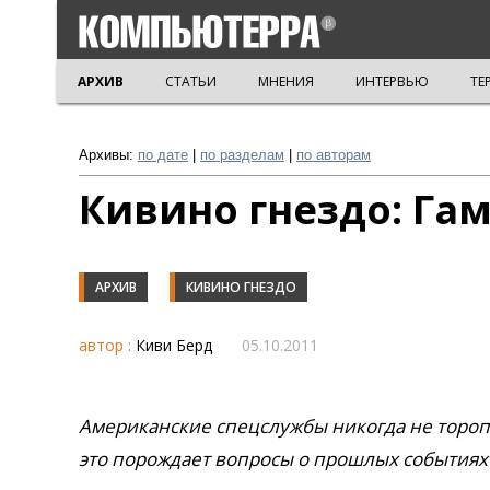
АРХИВ
СТАТЬИ
МНЕНИЯ
ИНТЕРВЬЮ
ТЕ
Архивы:
по дате
|
по разделам
|
по авторам
Кивино гнездо: Га
АРХИВ
КИВИНО ГНЕЗДО
автор :
Киви Берд
05.10.2011
Американские спецслужбы никогда не тороп
это порождает вопросы о прошлых событиях