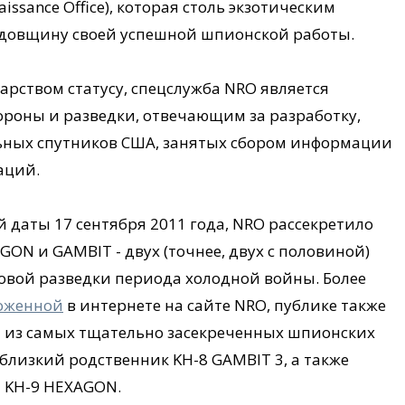
issance Office), которая столь экзотическим
одовщину своей успешной шпионской работы.
рством статусу, спецслужба NRO является
роны и разведки, отвечающим за разработку,
ьных спутников США, занятых сбором информации
аций.
й даты 17 сентября 2011 года, NRO рассекретило
N и GAMBIT - двух (точнее, двух с половиной)
овой разведки периода холодной войны. Более
оженной
в интернете на сайте NRO, публике также
и из самых тщательно засекреченных шпионских
 близкий родственник KH-8 GAMBIT 3, а также
 KH-9 HEXAGON.