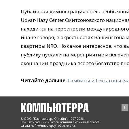
Публичная демонстрация столь необычной 
Udvar-Hazy Center Смитсоновского национа
находится на территории международного 
иначе говоря, в окрестностях Вашингтона и
квартиры NRO. Но самое интересное, что в
публику пускали на мероприятие исключи
окончании праздника всё это богатство вно
Читайте дальше:
Гамбиты и Гексагоны (ча
© ООО "Компьютерра-Онлайн", 1997-2026
При цитировании и использовании любых материалов
ссылка на "Компьютерру" обязательна.