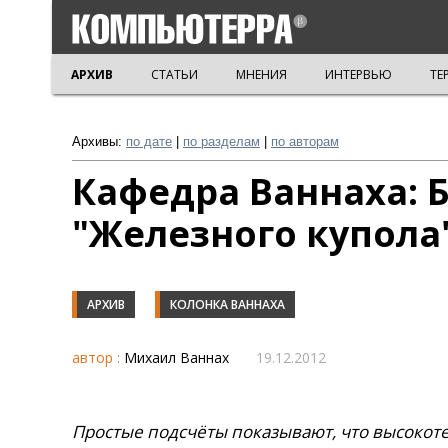
АРХИВ
СТАТЬИ
МНЕНИЯ
ИНТЕРВЬЮ
ТЕ
Архивы:
по дате
|
по разделам
|
по авторам
Кафедра Ваннаха: 
"Железного купола
АРХИВ
КОЛОНКА ВАННАХА
автор :
Михаил Ваннах
19.12.2012
Простые подсчёты показывают, что высокот