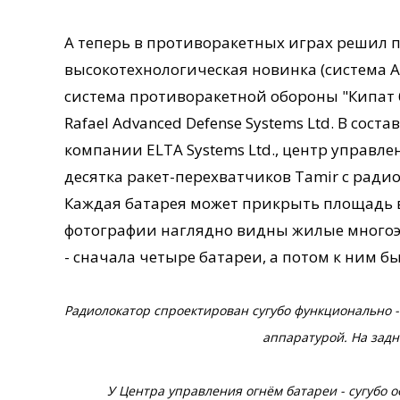
А теперь в противоракетных играх решил п
высокотехнологическая новинка (система A
система противоракетной обороны "Кипат 
Rafael Advanced Defense Systems Ltd. В сос
компании ELTA Systems Ltd., центр управле
десятка ракет-перехватчиков Tamir с рад
Каждая батарея может прикрыть площадь в
фотографии наглядно видны жилые многоэ
- сначала четыре батареи, а потом к ним б
Радиолокатор спроектирован сугубо функционально -
аппаратурой. На зад
У Центра управления огнём батареи - сугубо 