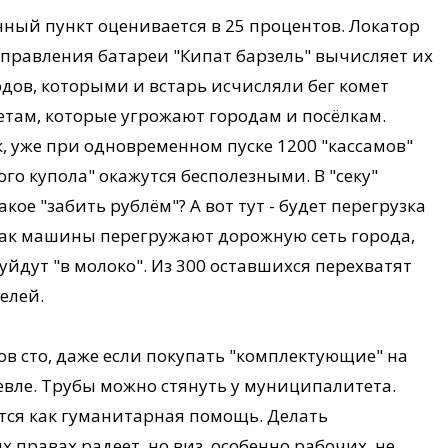
нный пункт оценивается в 25 процентов. Локатор
управления батареи "Кипат барзель" вычисляет их
дов, которыми и встарь исчисляли бег комет
кетам, которые угрожают городам и посёлкам.
к, уже при одновременном пуске 1200 "кассамов"
го купола" окажутся бесполезными. В "секу"
кое "забить рублём"? А вот тут - будет перегрузка
 как машины перегружают дорожную сеть города,
 уйдут "в молоко". Из 300 оставшихся перехватят
елей.
ов сто, даже если покупать "комплектующие" на
евле. Трубы можно стянуть у муниципалитета.
ются как гуманитарная помощь. Делать
х правах радеет, но виз, особенно рабочих, не