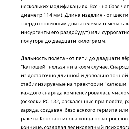
нескольких модификациях. Все - на базе 
диаметр 114 мм). Длина изделия - от шести
твёрдотопливным двигателем из смеси сахар
инсургенты его раздобудут) или суррогатно
полутора до двадцати килограмм.
Дальность полёта - от пяти до двадцати вё
"Катюшей" нельзя ни в коем случае. Снаря
из достаточно длинной и довольно точно
стабилизируемые на траектории "катюши" 
каждого снаряда компенсировалась числ
(осколки РС-132, раскалённые при полёте,
заряда, создавая, безо всякого термита или
ракеты Константинова конца позапрошлого 
коннице, создавая великолепный психолог