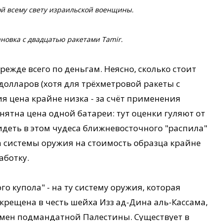
й всему свету израильской военщины.
ановка с двадцатью ракетами Tamir.
ежде всего по деньгам. Неясно, сколько стоит
ч долларов (хотя для трёхметровой ракеты с
 цена крайне низка - за счёт применения
ятна цена одной батареи: тут оценки гуляют от
идеть в этом чудеса ближневосточного "распила"
а системы оружия на стоимость образца крайне
аботку.
о купола" - на ту систему оружия, которая
Окрещена в честь шейха Изз ад-Дина аль-Кассама,
емен подмандатной Палестины. Существует в