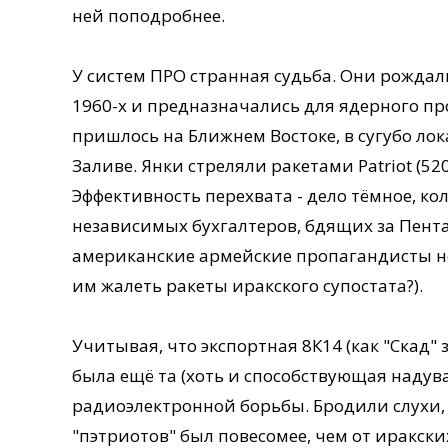
ней поподробнее.
У систем ПРО странная судьба. Они рождал
1960-х и предназначались для ядерного пр
пришлось на Ближнем Востоке, в сугубо лок
Заливе. Янки стреляли ракетами Patriot (5
Эффективность перехвата - дело тёмное, ко
независимых бухгалтеров, бдящих за Пента
американские армейские пропагандисты неп
им жалеть ракеты иракского супостата?).
Учитывая, что экспортная 8К14 (как "Скад" 
была ещё та (хоть и способствующая наду
радиоэлектронной борьбы. Бродили слухи,
"пэтриотов" был повесомее, чем от иракски