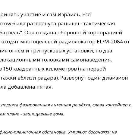
ринять участие и сам Израиль. Его
rrow была развёрнута раньше) - тактическая
барзель". Она создана оборонной корпорацией
тав входят многоцелевой радиолокатор EL/M-2084 от
ния огнём и три пусковых установки, по два
иолокационными головками самонаведения.
 150 квадратных километров (на первой
тажки вблизи радара). Развёрнут один дивизион
ыла добавлена пятая.
 поднята фазированная антенная решётка, слева контейнер с
нем плане - защищаемые дома.
офисно-планктонная обстановка. Умиляют босоножки на