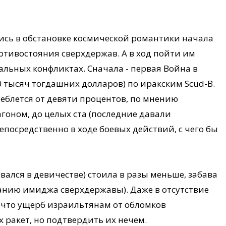
ись в обстановке космической романтики начала
отивостояния сверхдержав. А в ход пойти им
альных конфликтах. Сначала - первая Война в
20 тысяч тогдашних долларов) по иракским Scud-B.
леблется от девяти процентов, по мнению
гоном, до целых ста (последние давали
осредственно в ходе боевых действий, с чего бы
звался в девичестве) стоила в разы меньше, забава
ванию имиджа сверхдержавы). Даже в отсутствие
 что ущерб израильтянам от обломков
х ракет, но подтвердить их нечем.