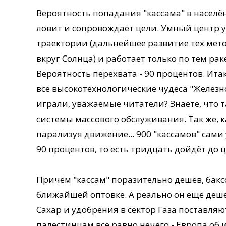
Вероятность попадания "кассама" в населё
ловит и сопровождает цели. Умный центр 
траектории (дальнейшее развитие тех мето
вкруг Солнца) и работает только по тем ра
Вероятность перехвата - 90 процентов. Ита
все высокотехнологические чудеса "Железно
играли, уважаемые читатели? Знаете, что та
системы массового обслуживания. Так же,
парализуя движение... 900 "кассамов" сами
90 процентов, то есть тридцать дойдёт до ц
Причём "кассам" поразительно дешёв, бакс
ближайшей оптовке. А реально он ещё деш
Сахар и удобрения в сектор Газа поставля
палестинцам всё равно нечего - Европа об и