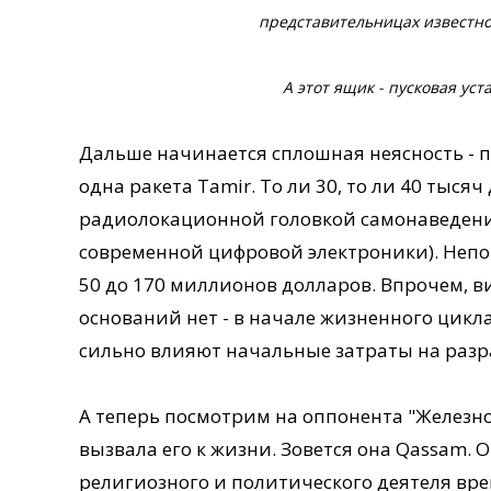
представительницах известно
А этот ящик - пусковая уст
Дальше начинается сплошная неясность - пр
одна ракета Tamir. То ли 30, то ли 40 тыся
радиолокационной головкой самонаведения
современной цифровой электроники). Непон
50 до 170 миллионов долларов. Впрочем, в
оснований нет - в начале жизненного цикл
сильно влияют начальные затраты на разр
А теперь посмотрим на оппонента "Железног
вызвала его к жизни. Зовется она Qassam. 
религиозного и политического деятеля вр